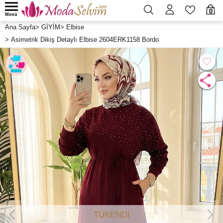
0
Menü
Ana Sayfa
>
GİYİM
>
Elbise
>
Asimetrik Dikiş Detaylı Elbise 2604ERK1158 Bordo
TÜKENDİ