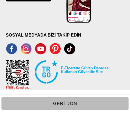
SOSYAL MEDYADA BİZİ TAKİP EDİN
E-Ticarette Güven Damgası
Kullanan Güvenilir Site
GERI DÖN
©2026 Tüm modaselvim.com hakları saklıdır.
T
-Soft
E-Ticaret
Sistemleriyle Hazırlanmıştır.