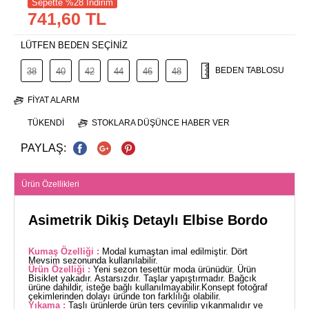
Sepette %28 İndirim
741,60 TL
LÜTFEN BEDEN SEÇİNİZ
BEDEN TABLOSU
38
40
42
44
46
48
FIYAT ALARM
TÜKENDI
STOKLARA DÜŞÜNCE HABER VER
PAYLAŞ:
Ürün Özellikleri
Asimetrik Dikiş Detaylı Elbise Bordo
Kumaş Özelliği :
Modal kumaştan imal edilmiştir. Dört
Mevsim sezonunda kullanılabilir.
Ürün Özelliği :
Yeni sezon tesettür moda ürünüdür. Ürün
Bisiklet yakadır. Astarsızdır. Taşlar yapıştırmadır. Bağcık
ürüne dahildir, isteğe bağlı kullanılmayabilir.Konsept fotoğraf
çekimlerinden dolayı üründe ton farklılığı olabilir.
Yıkama :
Taşlı ürünlerde ürün ters çevirilip yıkanmalıdır ve