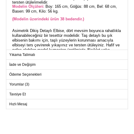
tersten ütülenmelidir.
Modelin Ölçüleri:
Boy: 165 cm, Göğüs: 88 cm, Bel: 68 cm,
Basen: 99 cm, Kilo: 56 kg.
(Modelin üzerindeki ürün 38 bedendir.)
Asimetrik Dikiş Detaylı Elbise, dört mevsim boyunca rahatlıkla
kullanabileceğiniz bir tesettür modelidir. Taş detaylı bu şık
elbisenin bakımı için, taşlı yüzeylerin korunması amacıyla
elbiseyi ters çevirerek yıkayınız ve tersten ütüleyiniz. Hafif ve
nefes alabilen modal kumaştan üretilmiştir. Bisiklet yaka
tasarımıyla modern bir görünüm sunar. Astarsız yapısıyla
Yıkama Talimatı
hafifliği ön plandadır. Üründe yer alan taşlar yapıştırma olup,
yanında gelen bağcık isteğe bağlı kullanılabilir. Bu elbise ile
İade ve Değişim
zarafetinizi her ortamda konuşturun.
Ödeme Seçenekleri
ELBİSE BEDEN ÖLÇÜLERİ
Yorumlar (3)
(CM)
Beden
Göğüs
Boy
Tavsiye Et
38
104
136
Hızlı Mesaj
40
110
136
42
114
136
44
118
136
46
122
136