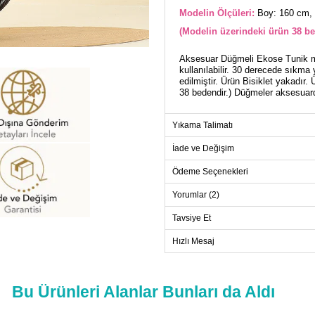
Modelin Ölçüleri:
Boy: 160 cm, 
(Modelin üzerindeki ürün 38 be
Aksesuar Düğmeli Ekose Tunik m
kullanılabilir. 30 derecede sıkma
edilmiştir. Ürün Bisiklet yakadır.
38 bedendir.) Düğmeler aksesuard
Yıkama Talimatı
TU
Beden
İade ve Değişim
38
Ödeme Seçenekleri
40
Yorumlar (2)
42
Tavsiye Et
44
46
Hızlı Mesaj
48
50
Bu Ürünleri Alanlar Bunları da Aldı
52