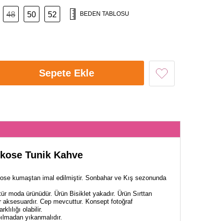
48
50
52
BEDEN TABLOSU
Sepete Ekle
kose Tunik Kahve
Ekose kumaştan imal edilmiştir. Sonbahar ve Kış sezonunda
ür moda ürünüdür. Ürün Bisiklet yakadır. Ürün Sırttan
r aksesuardır. Cep mevcuttur. Konsept fotoğraf
klılığı olabilir.
lmadan yıkanmalıdır.