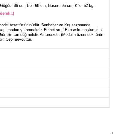
Göğüs: 86 cm, Bel: 68 cm, Basen: 95 cm, Kilo: 52 kg.
dendir.)
odel tesettür ürünüdür. Sonbahar ve Kış sezonunda
 yapılmadan yıkanmalıdır. Birinci sınıf Ekose kumaştan imal
 Ürün Sırttan düğmelidir. Astarsızdır. (Modelin üzerindeki ürün
ır. Cep mevcuttur.
NİK BEDEN ÖLÇÜLERİ (CM)
Göğüs
Boy
94
115
98
115
102
115
106
115
112
115
116
115
120
115
124
115