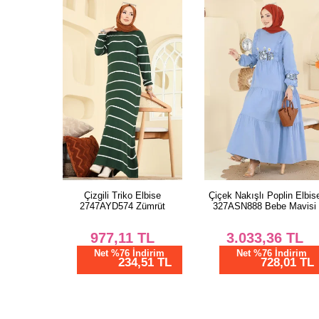
Çizgili Triko Elbise
Çiçek Nakışlı Poplin Elbis
2747AYD574 Zümrüt
327ASN888 Bebe Mavisi
977,11
TL
3.033,36
TL
Net %76 İndirim
Net %76 İndirim
234,51 TL
728,01 TL