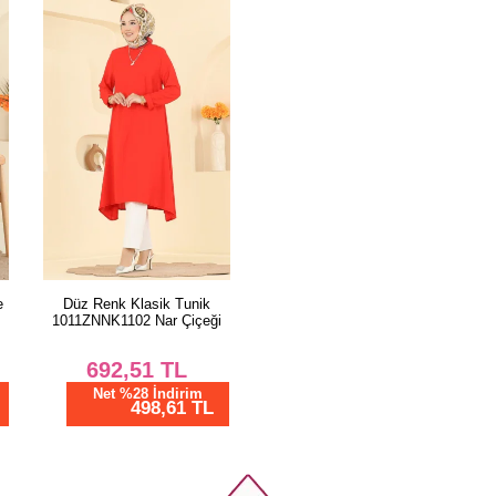
e
Düz Renk Klasik Tunik
1011ZNNK1102 Nar Çiçeği
692,51
TL
Net %28 İndirim
498,61 TL