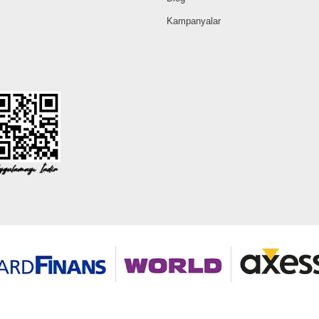
Kampanyalar
©2026 Tüm modaselvim.com hakları saklıdır.