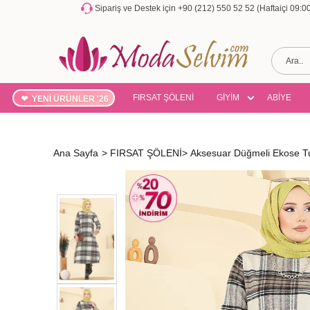
Sipariş ve Destek için +90 (212) 550 52 52 (Haftaiçi 09:
FIRSAT ŞÖLENİ
GİYİM
ABİYE
YENİ ÜRÜNLER '26
Ana Sayfa
>
FIRSAT ŞÖLENİ
>
Aksesuar Düğmeli Ekose T