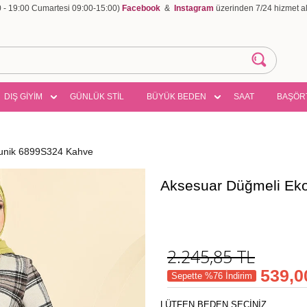
00 - 19:00 Cumartesi 09:00-15:00)
Facebook
&
Instagram
üzerinden 7/24 hizmet ala
DIŞ GİYİM
GÜNLÜK STİL
BÜYÜK BEDEN
SAAT
BAŞÖR
unik 6899S324 Kahve
Aksesuar Düğmeli Ek
2.245,85
TL
539,0
Sepette %76 İndirim
LÜTFEN BEDEN SEÇİNİZ