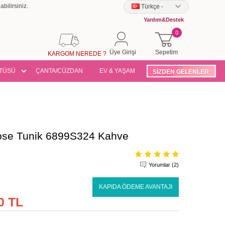
bilirsiniz.
Türkçe
-
Yardım&Destek
0
Üye Girişi
Sepetim
KARGOM NEREDE ?
TÜSÜ
ÇANTA/CÜZDAN
EV & YAŞAM
SİZDEN GELENLER
ose Tunik 6899S324 Kahve
Yorumlar (2)
KAPIDA ÖDEME AVANTAJI
0 TL