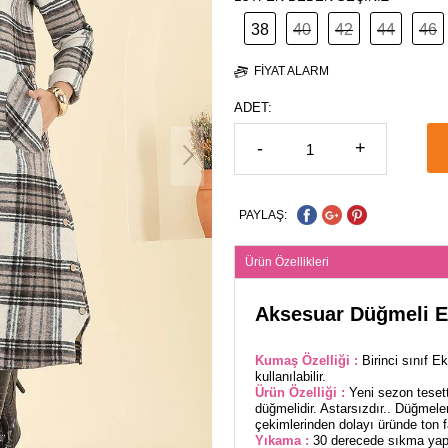
38
40
42
44
46
FIYAT ALARM
ADET:
-
+
PAYLAŞ:
Ürün Özellikleri
Aksesuar Düğmeli E
Kumaş Özelliği :
Birinci sınıf 
kullanılabilir.
Ürün Özelliği :
Yeni sezon tesett
düğmelidir. Astarsızdır.. Düğmele
çekimlerinden dolayı üründe ton far
Yıkama :
30 derecede sıkma yapı