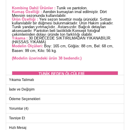
Kombine Dahil Ürünler :
Tunik ve pantolon.
Kumaş Özelliği :
Aerobin kumaştan imal edilmiştir. Dört
Mevsim sezonunda kullanılabilir.
Ürün Özelliği :
Yeni sezon tesettür moda ürünüdür. Sırttan
kullanılabilir bir düğmesi bulunmaktadır. Ürün Hakim yakadır.
Tunik yandan yırtmaçlıdır.. Astarsızdır. Bağcık detayları
aksesuardır. Pantolon beli lastiklidir.Konsept fotoğraf
çekimlerinden dolayı üründe ton farklılığı olabilir.
Yıkama :
30 DERECEDE SIKTIRILMADAN YIKANABİLİR.
(HASSAS YIKAMA)
Modelin Ölçüleri:
Boy: 165 cm, Göğüs: 88 cm, Bel: 68 cm,
Basen: 99 cm, Kilo: 56 kg.
(Modelin üzerindeki ürün 38 bedendir.)
TUNİK BEDEN ÖLÇÜLERİ
(CM)
Yıkama Talimatı
Beden
Göğüs
Boy
İade ve Değişim
38
98
86
Ödeme Seçenekleri
40
102
86
42
106
86
Yorumlar (4)
44
110
86
Tavsiye Et
46
116
86
Hızlı Mesaj
48
120
86