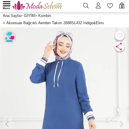
0
Menü
Ana Sayfa
>
GİYİM
>
Kombin
>
Aksesuar Bağcıklı Aerobin Takım 2688SL432 İndigo&Ekru