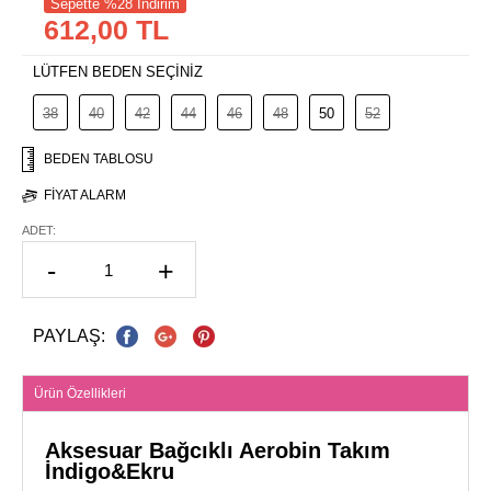
Sepette %28 İndirim
612,00 TL
LÜTFEN BEDEN SEÇİNİZ
38
40
42
44
46
48
50
52
BEDEN TABLOSU
FIYAT ALARM
ADET:
-
+
PAYLAŞ:
Ürün Özellikleri
Aksesuar Bağcıklı Aerobin Takım
İndigo&Ekru