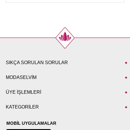
50
124
86
52
128
86
PANTOLON BEDEN
ÖLÇÜLERİ (CM)
Beden
Boy
38
102
40
102
SIKÇA SORULAN SORULAR
42
102
44
102
MODASELVİM
46
102
48
102
ÜYE İŞLEMLERİ
50
102
52
102
KATEGORİLER
MOBİL UYGULAMALAR