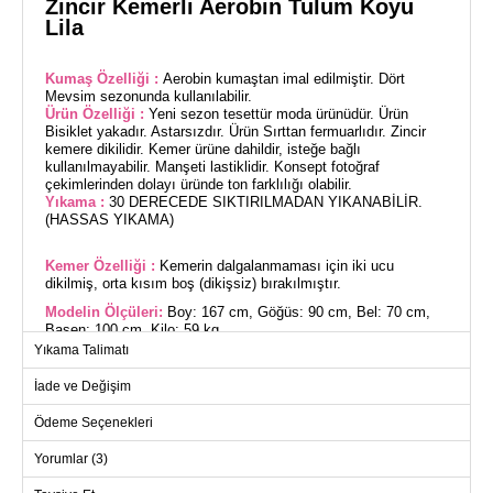
Zincir Kemerli Aerobin Tulum Koyu
Lila
Kumaş Özelliği :
Aerobin kumaştan imal edilmiştir. Dört
Mevsim sezonunda kullanılabilir.
Ürün Özelliği :
Yeni sezon tesettür moda ürünüdür. Ürün
Bisiklet yakadır. Astarsızdır. Ürün Sırttan fermuarlıdır. Zincir
kemere dikilidir. Kemer ürüne dahildir, isteğe bağlı
kullanılmayabilir. Manşeti lastiklidir. Konsept fotoğraf
çekimlerinden dolayı üründe ton farklılığı olabilir.
Yıkama :
30 DERECEDE SIKTIRILMADAN YIKANABİLİR.
(HASSAS YIKAMA)
Kemer Özelliği :
Kemerin dalgalanmaması için iki ucu
dikilmiş, orta kısım boş (dikişsiz) bırakılmıştır.
Modelin Ölçüleri:
Boy: 167 cm, Göğüs: 90 cm, Bel: 70 cm,
Basen: 100 cm, Kilo: 59 kg.
Yıkama Talimatı
(Modelin üzerindeki ürün 38 bedendir.)
İade ve Değişim
Zincir Kemerli Aerobin Tulum, dört mevsim rahatlıkla
kullanabileceğiniz modern bir tesettür kıyafetidir. 30 derecede
Ödeme Seçenekleri
hassas yıkama ile temizlenebilen bu tulum, dayanıklı Aerobin
kumaştan üretilmiştir. Bisiklet yaka ve astarsız tasarımı ile
şıklığı konforla birleştirir. Sırttan fermuarlı olan tulumun
Yorumlar (3)
manşetleri lastiklidir, zincir kemer ise dikili olup, dalgalanmayı
önlemek için özel dikim detaylarına sahiptir. Kemer, tulumla