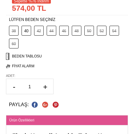
Sepette %76 İndirim
574,00 TL
LÜTFEN BEDEN SEÇİNİZ
38
40
42
44
46
48
50
52
54
60
BEDEN TABLOSU
FIYAT ALARM
ADET:
-
+
PAYLAŞ:
Ürün Özellikleri