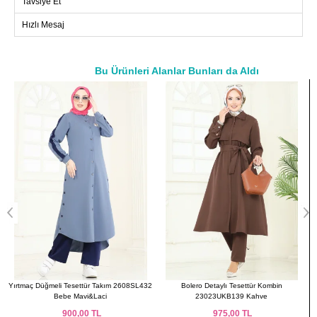
Tavsiye Et
bütünleşik olup, isteğe bağlı olarak çıkarılabilir.
TULUM BEDEN ÖLÇÜLERİ
Hızlı Mesaj
(CM)
Beden
Göğüs
Boy
38
96
152
Bu Ürünleri Alanlar Bunları da Aldı
40
98
152
a>
42
102
152
44
106
152
46
110
152
48
114
152
50
118
152
52
122
152
2
Bolero Detaylı Tesettür Kombin
Beli Kuşaklı Elbise 25029UKB139 Bordo
23023UKB139 Kahve
975,00
TL
2.620,85
TL