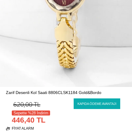
Zarif Desenli Kol Saati 8806CLSK1184 Gold&Bordo
620,00
TL
KAPIDA ÖDEME AVANTAJI
Sepette %28 İndirim
446,40 TL
FIYAT ALARM