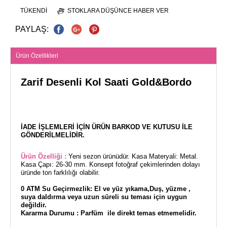
TÜKENDI
STOKLARA DÜŞÜNCE HABER VER
PAYLAŞ:
Ürün Özellikleri
Zarif Desenli Kol Saati Gold&Bordo
İADE İŞLEMLERİ İÇİN ÜRÜN BARKOD VE KUTUSU İLE
GÖNDERİLMELİDİR.
Ürün Özelliği :
Yeni sezon ürünüdür. Kasa Materyali: Metal.
Kasa Çapı: 26-30 mm. Konsept fotoğraf çekimlerinden dolayı
üründe ton farklılığı olabilir.
0 ATM Su Geçirmezlik: El ve yüz yıkama,Duş, yüzme ,
suya daldırma veya uzun süreli su teması için uygun
değildir.
Kararma Durumu : Parfüm ile direkt temas etmemelidir.