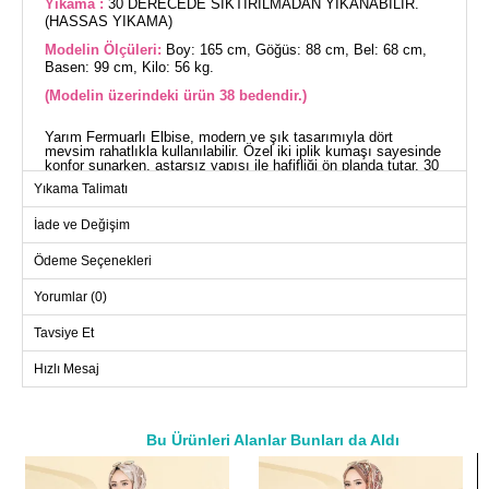
Yıkama :
30 DERECEDE SIKTIRILMADAN YIKANABİLİR.
(HASSAS YIKAMA)
Modelin Ölçüleri:
Boy: 165 cm, Göğüs: 88 cm, Bel: 68 cm,
Basen: 99 cm, Kilo: 56 kg.
(Modelin üzerindeki ürün 38 bedendir.)
Yarım Fermuarlı Elbise, modern ve şık tasarımıyla dört
mevsim rahatlıkla kullanılabilir. Özel iki iplik kumaşı sayesinde
konfor sunarken, astarsız yapısı ile hafifliği ön planda tutar. 30
derecede hassas yıkama ile temizlenmesi önerilir. Bu elbise,
Yıkama Talimatı
tesettür giyimine uygun olup, her ortamda şıklığınızı
korumanızı sağlar. Modelin üzerindeki 38 beden örnek teşkil
etmektedir.
İade ve Değişim
ELBİSE BEDEN ÖLÇÜLERİ
(CM)
Ödeme Seçenekleri
Beden
Göğüs
Boy
Yorumlar (0)
38
98
128
Tavsiye Et
40
100
128
42
102
128
Hızlı Mesaj
44
114
128
46
116
128
Bu Ürünleri Alanlar Bunları da Aldı
48
118
128
a>
50
124
128