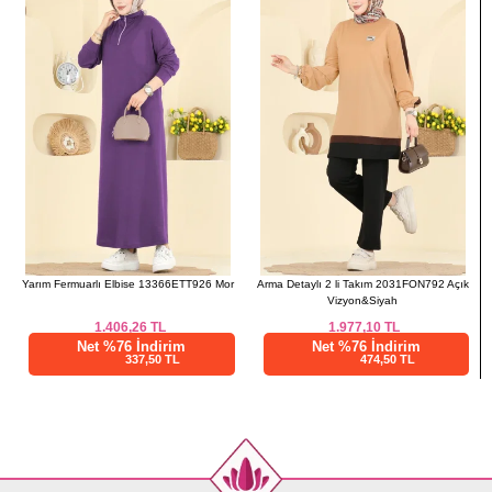
52
128
128
Yarım Fermuarlı Elbise 13366ETT926 Mor
Arma Detaylı 2 li Takım 2031FON792 Açık
Vizyon&Siyah
1.406,26
TL
1.977,10
TL
Net %76 İndirim
Net %76 İndirim
337,50 TL
474,50 TL