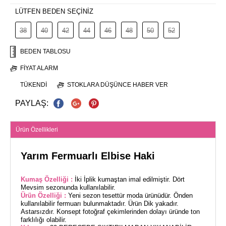
LÜTFEN BEDEN SEÇİNİZ
38
40
42
44
46
48
50
52
BEDEN TABLOSU
FIYAT ALARM
TÜKENDI
STOKLARA DÜŞÜNCE HABER VER
PAYLAŞ:
Ürün Özellikleri
Yarım Fermuarlı Elbise Haki
Kumaş Özelliği :
İki İplik kumaştan imal edilmiştir. Dört
Mevsim sezonunda kullanılabilir.
Ürün Özelliği :
Yeni sezon tesettür moda ürünüdür. Önden
kullanılabilir fermuarı bulunmaktadır. Ürün Dik yakadır.
Astarsızdır. Konsept fotoğraf çekimlerinden dolayı üründe ton
farklılığı olabilir.