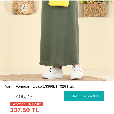
Yarım Fermuarlı Elbise 13366ETT926 Haki
1.406,26
TL
KAPIDA ÖDEME AVANTAJI
Sepette %76 İndirim
337,50 TL