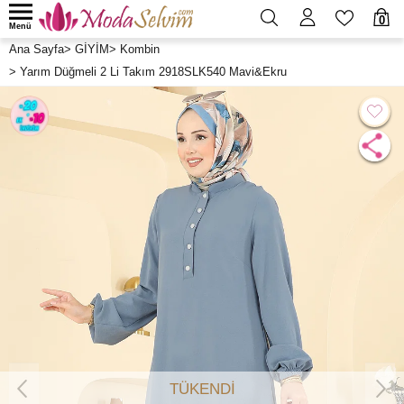
0
Menü
Ana Sayfa
>
GİYİM
>
Kombin
>
Yarım Düğmeli 2 Li Takım 2918SLK540 Mavi&Ekru
TÜKENDİ