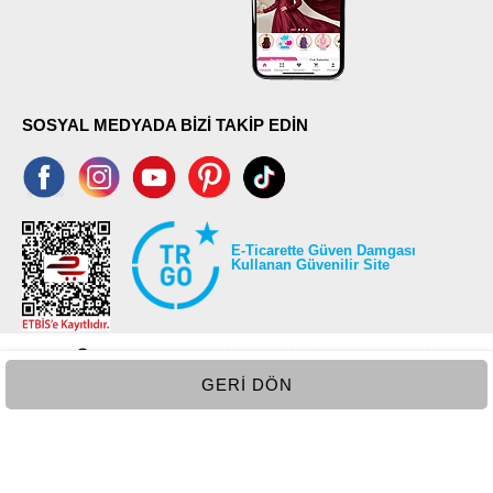
SOSYAL MEDYADA BİZİ TAKİP EDİN
E-Ticarette Güven Damgası
Kullanan Güvenilir Site
GERI DÖN
©2026 Tüm modaselvim.com hakları saklıdır.
T
-Soft
E-Ticaret
Sistemleriyle Hazırlanmıştır.