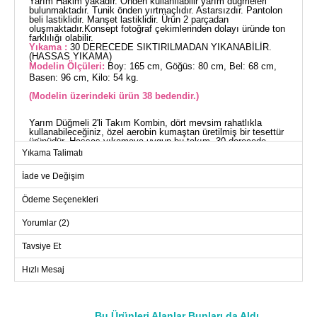
Yarım Hakim yakadır. Önden kullanılabilir yarım düğmeleri
bulunmaktadır. Tunik önden yırtmaçlıdır. Astarsızdır. Pantolon
beli lastiklidir. Manşet lastiklidir. Ürün 2 parçadan
oluşmaktadır.Konsept fotoğraf çekimlerinden dolayı üründe ton
farklılığı olabilir.
Yıkama :
30 DERECEDE SIKTIRILMADAN YIKANABİLİR.
(HASSAS YIKAMA)
Modelin Ölçüleri:
Boy: 165 cm, Göğüs: 80 cm, Bel: 68 cm,
Basen: 96 cm, Kilo: 54 kg.
(Modelin üzerindeki ürün 38 bedendir.)
Yarım Düğmeli 2'li Takım Kombin, dört mevsim rahatlıkla
kullanabileceğiniz, özel aerobin kumaştan üretilmiş bir tesettür
ürünüdür. Hassas yıkamaya uygun bu takım, 30 derecede
yıkanabilir. Yarım hakim yakası ve önden kullanılabilir
Yıkama Talimatı
düğmeleri ile pratik bir kullanım sunar. Tunik, önden yırtmaç
detayına sahip olup, astarsızdır. Pantolonun bel kısmı
İade ve Değişim
lastiklidir ve hem tunik hem de pantolon manşetleri lastiklidir.
Stil sahibi ve rahat bir görünüm için tasarlanmış bu ikili takım,
gardırobunuzun vazgeçilmezi olacak.
Ödeme Seçenekleri
TUNİK BEDEN ÖLÇÜLERİ
(CM)
Yorumlar (2)
Beden
Göğüs
Boy
Tavsiye Et
38
96
101
Hızlı Mesaj
40
100
101
42
104
101
44
108
101
Bu Ürünleri Alanlar Bunları da Aldı