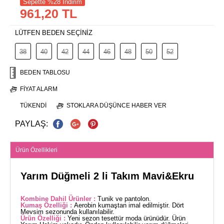
Sepette %28 İndirim
961,20 TL
LÜTFEN BEDEN SEÇİNİZ
38
40
42
44
46
48
50
52
BEDEN TABLOSU
FIYAT ALARM
TÜKENDI
STOKLARA DÜŞÜNCE HABER VER
PAYLAŞ:
Ürün Özellikleri
Yarım Düğmeli 2 li Takım Mavi&Ekru
Kombine Dahil Ürünler :
Tunik ve pantolon.
Kumaş Özelliği :
Aerobin kumaştan imal edilmiştir. Dört
Mevsim sezonunda kullanılabilir.
Ürün Özelliği :
Yeni sezon tesettür moda ürünüdür. Ürün