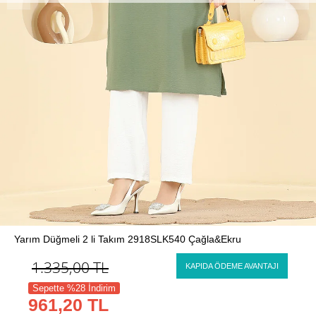
Yarım Düğmeli 2 li Takım 2918SLK540 Çağla&Ekru
1.335,00
TL
KAPIDA ÖDEME AVANTAJI
Sepette %28 İndirim
961,20 TL