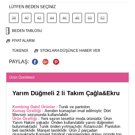
LÜTFEN BEDEN SEÇİNİZ
38
40
42
44
46
48
50
52
BEDEN TABLOSU
FIYAT ALARM
TÜKENDI
STOKLARA DÜŞÜNCE HABER VER
PAYLAŞ:
Ürün Özellikleri
Yarım Düğmeli 2 li Takım Çağla&Ekru
Kombine Dahil Ürünler :
Tunik ve pantolon.
Kumaş Özelliği :
Aerobin kumaştan imal edilmiştir. Dört
Mevsim sezonunda kullanılabilir.
Ürün Özelliği :
Yeni sezon tesettür moda ürünüdür. Ürün
Yarım Hakim yakadır. Önden kullanılabilir yarım düğmeleri
bulunmaktadır. Tunik önden yırtmaçlıdır. Astarsızdır. Pantolon
beli lastiklidir. Manşet lastiklidir. Ürün 2 parçadan
oluşmaktadır.Konsept fotoğraf çekimlerinden dolayı üründe ton