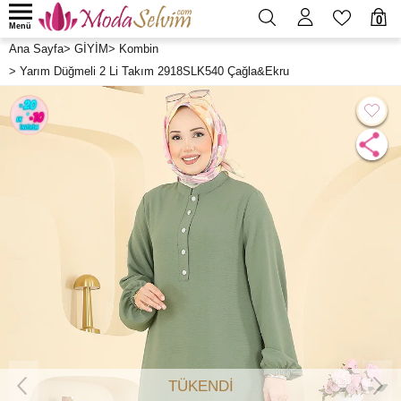
0
Menü
Ana Sayfa
>
GİYİM
>
Kombin
>
Yarım Düğmeli 2 Li Takım 2918SLK540 Çağla&Ekru
TÜKENDİ