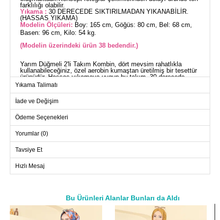
farklılığı olabilir.
Yıkama :
30 DERECEDE SIKTIRILMADAN YIKANABİLİR.
(HASSAS YIKAMA)
Modelin Ölçüleri:
Boy: 165 cm, Göğüs: 80 cm, Bel: 68 cm,
Basen: 96 cm, Kilo: 54 kg.
(Modelin üzerindeki ürün 38 bedendir.)
Yarım Düğmeli 2'li Takım Kombin, dört mevsim rahatlıkla
kullanabileceğiniz, özel aerobin kumaştan üretilmiş bir tesettür
ürünüdür. Hassas yıkamaya uygun bu takım, 30 derecede
yıkanabilir. Yarım hakim yakası ve önden kullanılabilir
Yıkama Talimatı
düğmeleri ile pratik bir kullanım sunar. Tunik, önden yırtmaç
detayına sahip olup, astarsızdır. Pantolonun bel kısmı
İade ve Değişim
lastiklidir ve hem tunik hem de pantolon manşetleri lastiklidir.
Stil sahibi ve rahat bir görünüm için tasarlanmış bu ikili takım,
gardırobunuzun vazgeçilmezi olacak.
Ödeme Seçenekleri
TUNİK BEDEN ÖLÇÜLERİ
(CM)
Yorumlar (0)
Beden
Göğüs
Boy
Tavsiye Et
38
96
101
Hızlı Mesaj
40
100
101
42
104
101
44
108
101
Bu Ürünleri Alanlar Bunları da Aldı
46
114
101
a>
48
118
101