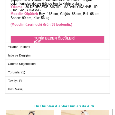
yapıştırmadır. Pantolon beli lastiklidir. Konsept fotoğraf
çekimlerinden dolayı üründe ton farklılığı olabilir.
Yıkama :
30 DERECEDE SIKTIRILMADAN YIKANABİLİR.
(HASSAS YIKAMA)
Modelin Ölçüleri:
Boy: 165 cm, Göğüs: 88 cm, Bel: 68 cm,
Basen: 99 cm, Kilo: 56 kg.
(Modelin üzerindeki ürün 38 bedendir.)
TUNİK BEDEN ÖLÇÜLERİ
(CM)
Yıkama Talimatı
Beden
Göğüs
Boy
L
112
77
İade ve Değişim
M
108
77
Ödeme Seçenekleri
XL
116
77
Yorumlar (1)
XXL
120
77
Tavsiye Et
Hızlı Mesaj
PANTOLON BEDEN
ÖLÇÜLERİ (CM)
Beden
Boy
Bu Ürünleri Alanlar Bunları da Aldı
L
98
a>
M
98