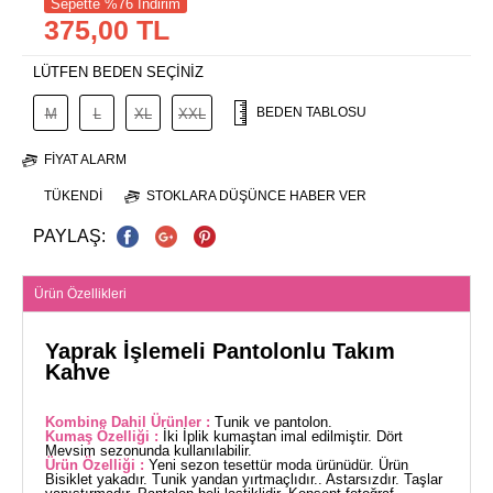
Sepette %76 İndirim
375,00 TL
LÜTFEN BEDEN SEÇİNİZ
BEDEN TABLOSU
M
L
XL
XXL
FIYAT ALARM
TÜKENDI
STOKLARA DÜŞÜNCE HABER VER
PAYLAŞ:
Ürün Özellikleri
Yaprak İşlemeli Pantolonlu Takım
Kahve
Kombine Dahil Ürünler :
Tunik ve pantolon.
Kumaş Özelliği :
İki İplik kumaştan imal edilmiştir. Dört
Mevsim sezonunda kullanılabilir.
Ürün Özelliği :
Yeni sezon tesettür moda ürünüdür. Ürün
Bisiklet yakadır. Tunik yandan yırtmaçlıdır.. Astarsızdır. Taşlar