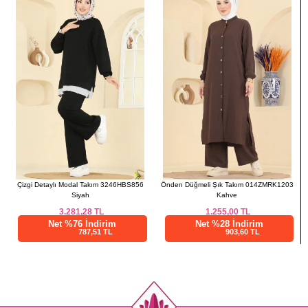
XL
98
XXL
98
Çizgi Detaylı Modal Takım 3246HBS856
Önden Düğmeli Şık Takım 014ZMRK1203
Siyah
Kahve
3.281,28
TL
1.255,00
TL
Net %76 İndirim
Net %28 İndirim
787,51 TL
903,60 TL