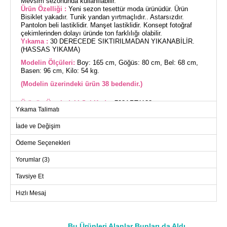
Mevsim sezonunda kullanılabilir.
Ürün Özelliği :
Yeni sezon tesettür moda ürünüdür. Ürün
Bisiklet yakadır. Tunik yandan yırtmaçlıdır.. Astarsızdır.
Pantolon beli lastiklidir. Manşet lastiklidir. Konsept fotoğraf
çekimlerinden dolayı üründe ton farklılığı olabilir.
Yıkama :
30 DERECEDE SIKTIRILMADAN YIKANABİLİR.
(HASSAS YIKAMA)
Modelin Ölçüleri:
Boy: 165 cm, Göğüs: 80 cm, Bel: 68 cm,
Basen: 96 cm, Kilo: 54 kg.
(Modelin üzerindeki ürün 38 bedendir.)
Ürünün Üzerindeki Şal Kodu:
708ART1138
Yıkama Talimatı
Şık ve rahat bir kombin arayışındaysanız, Yandan Yırtmaçlı
Tesettür Tunik tam size göre! Dört mevsim rahatlıkla
İade ve Değişim
kullanabileceğiniz bu tunik, aerobin kumaşı sayesinde gün
boyu konfor sunar. Hassas yıkama ile 30 derecede yıkanabilen
Ödeme Seçenekleri
ürün, bisiklet yaka tasarımı ve yandan yırtmaçlı yapısı ile
dikkat çeker. Astarsız olan tunik ve lastikli beli ile pantolon
Yorumlar (3)
rahatlığı bir arada sunar. . Manşetlerdeki lastik detay ise şıklığı
tamamlar.
Tavsiye Et
Hızlı Mesaj
TUNİK BEDEN ÖLÇÜLERİ
(CM)
Beden
Göğüs
Boy
Bu Ürünleri Alanlar Bunları da Aldı
38
98
110