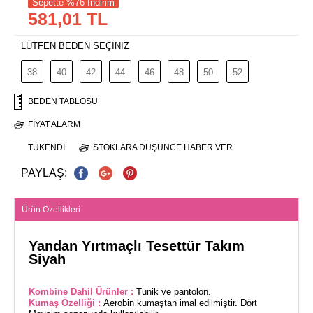
Sepette %76 İndirim
581,01 TL
LÜTFEN BEDEN SEÇİNİZ
38
40
42
44
46
48
50
52
BEDEN TABLOSU
FIYAT ALARM
TÜKENDI
STOKLARA DÜŞÜNCE HABER VER
PAYLAŞ:
Ürün Özellikleri
Yandan Yırtmaçlı Tesettür Takım
Siyah
Kombine Dahil Ürünler :
Tunik ve pantolon.
Kumaş Özelliği :
Aerobin kumaştan imal edilmiştir. Dört