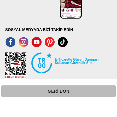
SOSYAL MEDYADA BİZİ TAKİP EDİN
E-Ticarette Güven Damgası
Kullanan Güvenilir Site
GERI DÖN
©2026 Tüm modaselvim.com hakları saklıdır.
T
-Soft
E-Ticaret
Sistemleriyle Hazırlanmıştır.