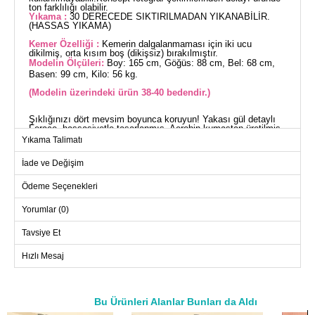
ton farklılığı olabilir.
Yıkama :
30 DERECEDE SIKTIRILMADAN YIKANABİLİR.
(HASSAS YIKAMA)
Kemer Özelliği :
Kemerin dalgalanmaması için iki ucu
dikilmiş, orta kısım boş (dikişsiz) bırakılmıştır.
Modelin Ölçüleri:
Boy: 165 cm, Göğüs: 88 cm, Bel: 68 cm,
Basen: 99 cm, Kilo: 56 kg.
(Modelin üzerindeki ürün 38-40 bedendir.)
Şıklığınızı dört mevsim boyunca koruyun! Yakası gül detaylı
Ferace, hassasiyetle tasarlanmış, Aerobin kumaştan üretilmiş
ve konforunuzu düşünerek astarsız bırakılmıştır. Üründe
Yıkama Talimatı
gömlek yaka ve önden kullanılabilir düğmeler mevcuttur, bu
sayede pratik bir kullanım sunar. 30 derecede hassas yıkama
İade ve Değişim
ile temizlenebilir. Bağlamalı kemeri ile tarz bir görünüm
kazanırken, kemerin iki ucu dikilmiş olarak tasarlandığından
dalgalanma yapmaz; kemer kullanımı tamamen size
Ödeme Seçenekleri
bırakılmıştır. Geniş beden seçeneği ve yanında bulunan cepler
ile fonksiyonellik ve şıklık bir arada!
Yorumlar (0)
FERACE BEDEN ÖLÇÜLERİ
(CM)
Tavsiye Et
Beden
Göğüs
Boy
Hızlı Mesaj
38-40
100
137
42-44
108
137
46-48
116
137
Bu Ürünleri Alanlar Bunları da Aldı
50-52
124
137
a>