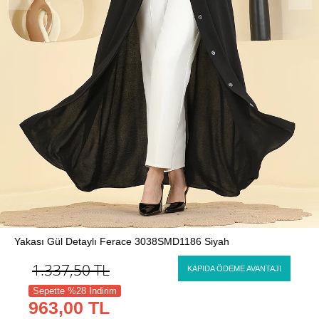
Yakası Gül Detaylı Ferace 3038SMD1186 Siyah
1.337,50
TL
KAPIDA ÖDEME AVANTAJI
Sepette %28 İndirim
963,00 TL