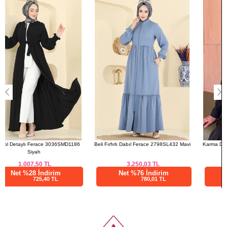
Beli Fırfırlı Dabıl Ferace 2798SL432 Mavi
Karma Desen Soft Şal 236AFV475 Koyu
Gül Kurusu
3.250,03
TL
462,50
TL
Net %76 İndirim
Net %28 İndirim
780,01 TL
333,00 TL