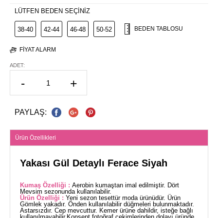
LÜTFEN BEDEN SEÇİNİZ
BEDEN TABLOSU
38-40
42-44
46-48
50-52
FIYAT ALARM
ADET:
-
+
PAYLAŞ:
Ürün Özellikleri
Yakası Gül Detaylı Ferace Siyah
Kumaş Özelliği :
Aerobin kumaştan imal edilmiştir. Dört
Mevsim sezonunda kullanılabilir.
Ürün Özelliği :
Yeni sezon tesettür moda ürünüdür. Ürün
Gömlek yakadır. Önden kullanılabilir düğmeleri bulunmaktadır.
Astarsızdır. Cep mevcuttur. Kemer ürüne dahildir, isteğe bağlı
kullanılmayabilir.Konsept fotoğraf çekimlerinden dolayı üründe