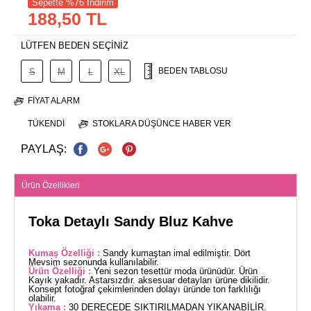
Sepette %76 İndirim
188,50 TL
LÜTFEN BEDEN SEÇİNİZ
BEDEN TABLOSU
S
M
L
XL
FIYAT ALARM
TÜKENDI
STOKLARA DÜŞÜNCE HABER VER
PAYLAŞ:
Ürün Özellikleri
Toka Detaylı Sandy Bluz Kahve
Kumaş Özelliği :
Sandy kumaştan imal edilmiştir. Dört
Mevsim sezonunda kullanılabilir.
Ürün Özelliği :
Yeni sezon tesettür moda ürünüdür. Ürün
Kayık yakadır. Astarsızdır. aksesuar detayları ürüne dikilidir.
Konsept fotoğraf çekimlerinden dolayı üründe ton farklılığı
olabilir.
Yıkama :
30 DERECEDE SIKTIRILMADAN YIKANABİLİR.