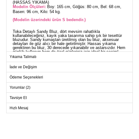
(HASSAS YIKAMA)
Modelin Ölçüleri:
Boy: 165 cm, Göğüs: 80 cm, Bel: 68 cm,
Basen: 96 cm, Kilo: 54 kg.
(Modelin üzerindeki ürün S bedendir.)
Toka Detaylı Sandy Bluz, dört mevsim rahatlıkla
kullanabileceğiniz, kayık yaka tasarıma sahip şık bir tesettür
bluzudur. Sandy kumaştan üretilmiş olan bu bluz, aksesuar
detayları ile göz alıcı bir hale getirilmiştir. Hassas yıkama
gerektiren bu bluz, 30 derecede yıkanabilir ve astarsızdır. Hem
günlük kullanım hem de özel günleriniz için ideal bir seçim!
BLUZ BEDEN ÖLÇÜLERİ
Yıkama Talimatı
(CM)
İade ve Değişim
Beden
Göğüs
Boy
S
76
60
Ödeme Seçenekleri
M
80
60
Yorumlar (2)
L
84
60
Tavsiye Et
XL
90
60
Hızlı Mesaj