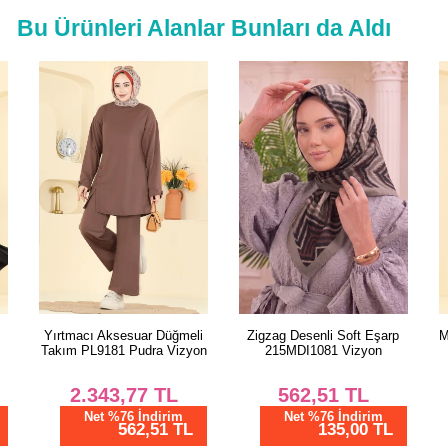
Bu Ürünleri Alanlar Bunları da Aldı
i
Zigzag Desenli Soft Eşarp
Manşeti Bağlamalı Şık Abiye
on
215MDI1081 Vizyon
5826EDFK1198 Vizyon
562,51
TL
1.750,00
TL
Net %76 İndirim
Net %28 İndirim
135,00 TL
1260,00 TL