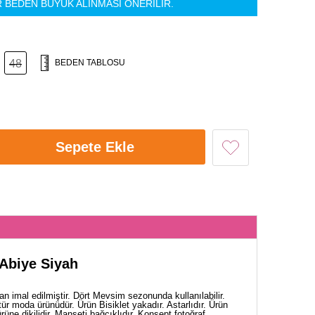
R BEDEN BÜYÜK ALINMASI ÖNERİLİR.
48
BEDEN TABLOSU
Sepete Ekle
 Abiye Siyah
n imal edilmiştir. Dört Mevsim sezonunda kullanılabilir.
ür moda ürünüdür. Ürün Bisiklet yakadır. Astarlıdır. Ürün
rüne dikilidir. Manşeti bağcıklıdır. Konsept fotoğraf