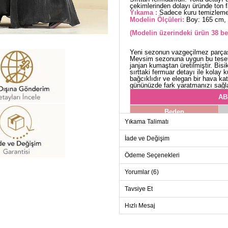
çekimlerinden dolayı üründe ton far
Yıkama :
Sadece kuru temizleme 
Modelin Ölçüleri:
Boy: 165 cm, 
(Modelin üzerindeki ürün 38 be
Yeni sezonun vazgeçilmez parçası
Mevsim sezonuna uygun bu tesett
janjan kumaştan üretilmiştir. Bisi
sırttaki fermuar detayı ile kolay 
bağcıklıdır ve elegan bir hava ka
gününüzde fark yaratmanızı sağla
AB
Beden
Yıkama Talimatı
38
40
İade ve Değişim
42
Ödeme Seçenekleri
44
Yorumlar (6)
46
Tavsiye Et
48
Hızlı Mesaj