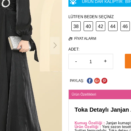
ÜRÜN DAR KALIPTIR.
Bİ
LÜTFEN BEDEN SEÇİNİZ
38
40
42
44
46
FIYAT ALARM
ADET:
-
+
PAYLAŞ:
Ürün Özellikleri
Toka Detaylı Janjan
Kumaş Özelliği :
Janjan kumaşta
Ürün Özelliği :
Yeni sezon tesett
Sırttan fermuarlıdır. Toka detayı ü