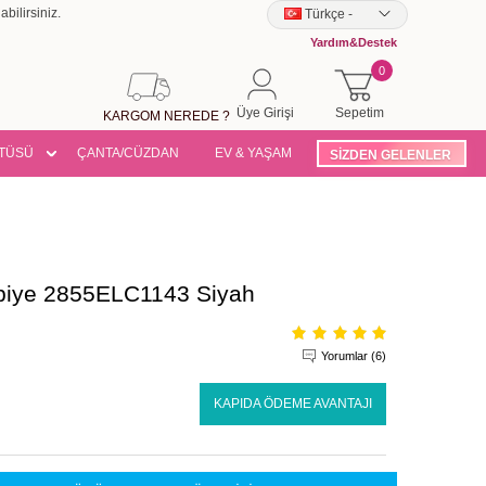
bilirsiniz.
Türkçe
-
Yardım&Destek
0
Üye Girişi
Sepetim
KARGOM NEREDE ?
TÜSÜ
ÇANTA/CÜZDAN
EV & YAŞAM
SİZDEN GELENLER
Abiye 2855ELC1143 Siyah
Yorumlar (6)
KAPIDA ÖDEME AVANTAJI