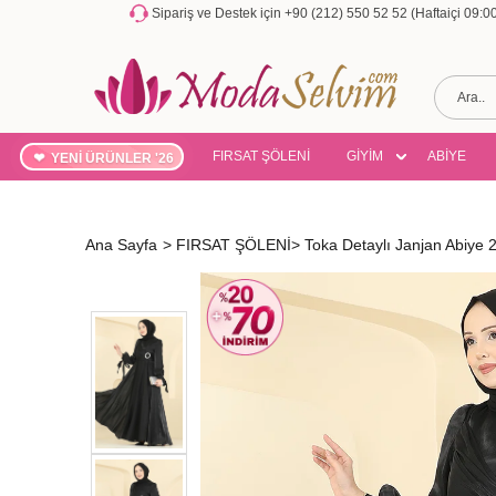
Sipariş ve Destek için +90 (212) 550 52 52 (Haftaiçi 09:
FIRSAT ŞÖLENİ
GİYİM
ABİYE
YENİ ÜRÜNLER '26
Ana Sayfa
>
FIRSAT ŞÖLENİ
>
Toka Detaylı Janjan Abiye