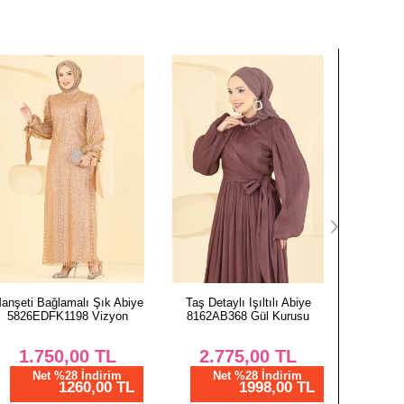
Taş Detaylı Işıltılı Abiye
Taş Detaylı Işıltılı Abiye
Taş De
8162AB368 Gül Kurusu
8162AB368 Siyah
69
2.775,00
TL
2.775,00
TL
3.
Net %28 İndirim
Net %28 İndirim
N
1998,00 TL
1998,00 TL