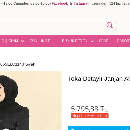
00 - 19:00 Cumartesi 09:00-15:00)
Facebook
&
Instagram
üzerinden 7/24 hizmet ala
DIŞ GİYİM
GÜNLÜK STİL
BÜYÜK BEDEN
SAAT
BAŞÖR
 2855ELC1143 Siyah
Toka Detaylı Janjan 
5.795,88
TL
Sepette %76 İndirim