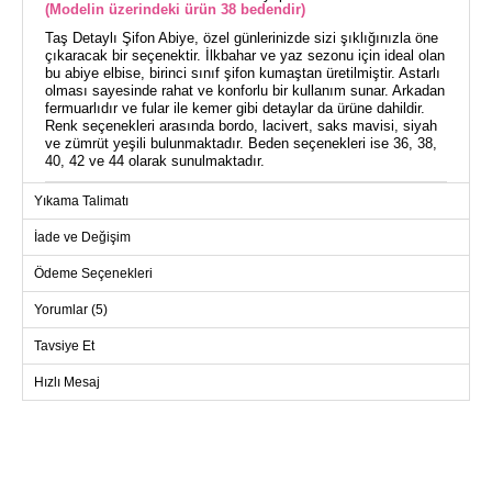
(Modelin üzerindeki ürün 38 bedendir)
Taş Detaylı Şifon Abiye, özel günlerinizde sizi şıklığınızla öne
çıkaracak bir seçenektir. İlkbahar ve yaz sezonu için ideal olan
bu abiye elbise, birinci sınıf şifon kumaştan üretilmiştir. Astarlı
olması sayesinde rahat ve konforlu bir kullanım sunar. Arkadan
fermuarlıdır ve fular ile kemer gibi detaylar da ürüne dahildir.
Renk seçenekleri arasında bordo, lacivert, saks mavisi, siyah
ve zümrüt yeşili bulunmaktadır. Beden seçenekleri ise 36, 38,
40, 42 ve 44 olarak sunulmaktadır.
ABİYE BEDEN ÖLÇÜLERİ
Yıkama Talimatı
(CM)
BEDEN
GÖĞÜS
BEL
BOY
İade ve Değişim
36
Ödeme Seçenekleri
38
Yorumlar (5)
40
42
Tavsiye Et
44
Hızlı Mesaj