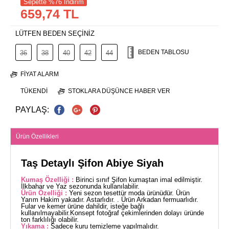
Sepette %76 İndirim
659,74 TL
LÜTFEN BEDEN SEÇİNİZ
BEDEN TABLOSU
36
38
40
42
44
FIYAT ALARM
TÜKENDI
STOKLARA DÜŞÜNCE HABER VER
PAYLAŞ:
Ürün Özellikleri
Taş Detaylı Şifon Abiye Siyah
Kumaş Özelliği :
Birinci sınıf Şifon kumaştan imal edilmiştir.
İlkbahar ve Yaz sezonunda kullanılabilir.
Ürün Özelliği :
Yeni sezon tesettür moda ürünüdür. Ürün
Yarım Hakim yakadır. Astarlıdır. . Ürün Arkadan fermuarlıdır.
Fular ve kemer ürüne dahildir, isteğe bağlı
kullanılmayabilir.Konsept fotoğraf çekimlerinden dolayı üründe
ton farklılığı olabilir.
Yıkama :
Sadece kuru temizleme yapılmalıdır.