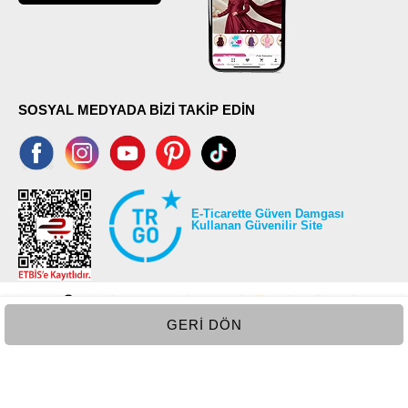
SOSYAL MEDYADA BİZİ TAKİP EDİN
E-Ticarette Güven Damgası
Kullanan Güvenilir Site
GERI DÖN
©2026 Tüm modaselvim.com hakları saklıdır.
T
-Soft
E-Ticaret
Sistemleriyle Hazırlanmıştır.