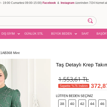
00 - 19:00 Cumartesi 09:00-15:00)
Facebook
&
Instagram
üzerinden 7/24 hizmet ala
DIŞ GİYİM
GÜNLÜK STİL
BÜYÜK BEDEN
SAAT
BAŞÖR
71AB368 Mint
Taş Detaylı Krep Tak
1.553,61
TL
372,8
Sepette %76 İndirim
LÜTFEN BEDEN SEÇİNİZ
38
40
42
44
46