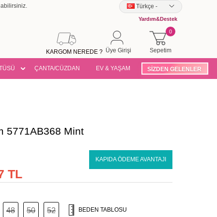
bilirsiniz.
Türkçe
-
Yardım&Destek
0
Üye Girişi
Sepetim
KARGOM NEREDE ?
TÜSÜ
ÇANTA/CÜZDAN
EV & YAŞAM
SİZDEN GELENLER
ım 5771AB368 Mint
KAPIDA ÖDEME AVANTAJI
7 TL
48
50
52
BEDEN TABLOSU