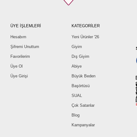
44
46
48
50
ÜYE İŞLEMLERİ
KATEGORİLER
52
Hesabım
Yeni Ürünler '26
Şifremi Unuttum
Giyim
Favorilerim
Dış Giyim
Üye Ol
Abiye
Üye Girişi
Büyük Beden
Başörtüsü
SUAL
Çok Satanlar
Blog
Kampanyalar