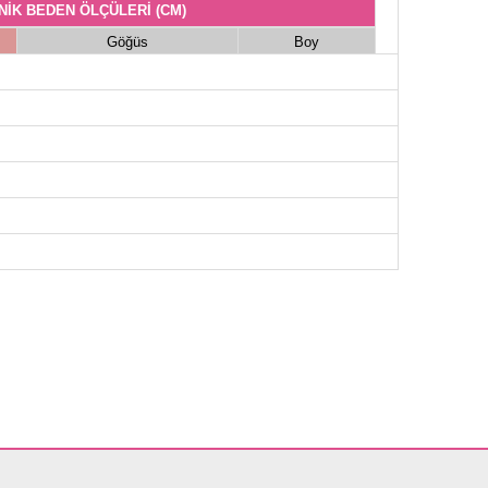
NİK BEDEN ÖLÇÜLERİ (CM)
Göğüs
Boy
96
119
100
119
104
119
108
119
112
119
116
119
122
119
126
119
OLON BEDEN ÖLÇÜLERİ (CM)
Bel
Basen
Boy
60
106
102
66
110
102
68
114
102