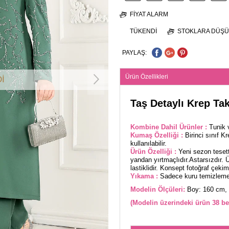
FIYAT ALARM
TÜKENDI
STOKLARA DÜŞÜ
PAYLAŞ:
Ürün Özellikleri
İ
Taş Detaylı Krep Ta
Kombine Dahil Ürünler :
Tunik 
Kumaş Özelliği :
Birinci sınıf 
kullanılabilir.
Ürün Özelliği :
Yeni sezon teset
yandan yırtmaçlıdır.Astarsızdır. Ü
lastiklidir. Konsept fotoğraf çekiml
Yıkama :
Sadece kuru temizleme 
Modelin Ölçüleri:
Boy: 160 cm, 
(Modelin üzerindeki ürün 38 be