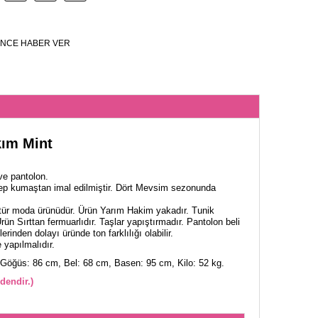
NCE HABER VER
kım Mint
ve pantolon.
Krep kumaştan imal edilmiştir. Dört Mevsim sezonunda
tür moda ürünüdür. Ürün Yarım Hakim yakadır. Tunik
rün Sırttan fermuarlıdır. Taşlar yapıştırmadır. Pantolon beli
erinden dolayı üründe ton farklılığı olabilir.
yapılmalıdır.
Göğüs: 86 cm, Bel: 68 cm, Basen: 95 cm, Kilo: 52 kg.
dendir.)