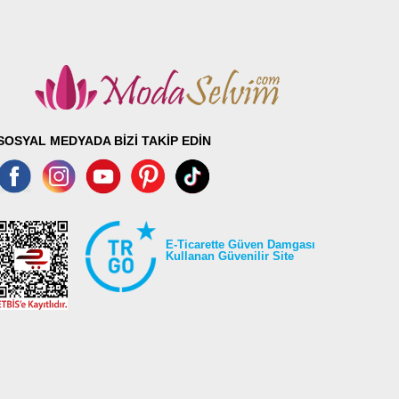
70
120
102
72
124
102
74
126
102
76
128
102
78
132
102
SOSYAL MEDYADA BİZİ TAKİP EDİN
E-Ticarette Güven Damgası
Kullanan Güvenilir Site