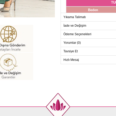
TU
Beden
38
Yıkama Talimatı
40
İade ve Değişim
42
Ödeme Seçenekleri
44
Yorumlar (0)
46
48
Tavsiye Et
50
Hızlı Mesaj
52
PANT
Beden
38
40
42