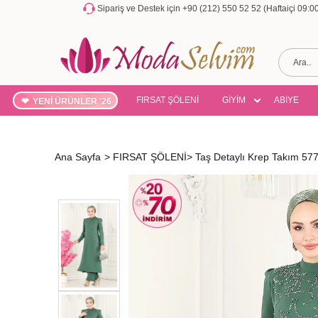
Sipariş ve Destek için +90 (212) 550 52 52 (Haftaiçi 09:
FIRSAT ŞÖLENİ
GİYİM
ABİYE
YENİ ÜRÜNLER '26
Ana Sayfa
>
FIRSAT ŞÖLENİ
>
Taş Detaylı Krep Takım 57