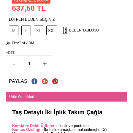
Sepette %76 İndirim
637,50 TL
LÜTFEN BEDEN SEÇİNİZ
BEDEN TABLOSU
M
L
XL
XXL
FIYAT ALARM
ADET:
-
+
PAYLAŞ:
Ürün Özellikleri
Taş Detaylı İki İplik Takım Çağla
Kombine Dahil Ürünler :
Tunik ve pantolon.
Kumaş Özelliği :
İki İplik kumaştan imal edilmiştir. Dört