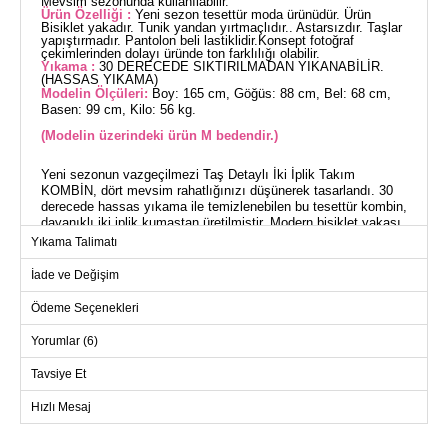
Mevsim sezonunda kullanılabilir.
Ürün Özelliği :
Yeni sezon tesettür moda ürünüdür. Ürün
Bisiklet yakadır. Tunik yandan yırtmaçlıdır.. Astarsızdır. Taşlar
yapıştırmadır. Pantolon beli lastiklidir.Konsept fotoğraf
çekimlerinden dolayı üründe ton farklılığı olabilir.
Yıkama :
30 DERECEDE SIKTIRILMADAN YIKANABİLİR.
(HASSAS YIKAMA)
Modelin Ölçüleri:
Boy: 165 cm, Göğüs: 88 cm, Bel: 68 cm,
Basen: 99 cm, Kilo: 56 kg.
(Modelin üzerindeki ürün M bedendir.)
Yeni sezonun vazgeçilmezi Taş Detaylı İki İplik Takım
KOMBİN, dört mevsim rahatlığınızı düşünerek tasarlandı. 30
derecede hassas yıkama ile temizlenebilen bu tesettür kombin,
dayanıklı iki iplik kumaştan üretilmiştir. Modern bisiklet yakası,
yan yırtmaçlı tuniği ve elastik bel pantolonu ile konforu şıklıkla
Yıkama Talimatı
birleştiren bu ürün, M boy olarak sunulmaktadır ve taş detayları
yapıştırmalıdır. Hem günlük kullanım hem de özel günleriniz
İade ve Değişim
için idealdir.
Ödeme Seçenekleri
TUNİK BEDEN ÖLÇÜLERİ
(CM)
Yorumlar (6)
Beden
Göğüs
Boy
Tavsiye Et
L
112
77
Hızlı Mesaj
M
106
77
XL
116
77