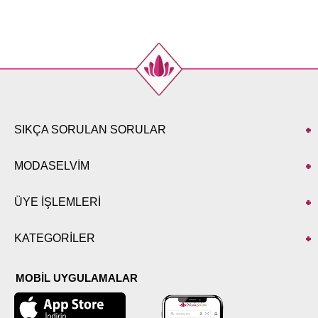
XXL
120
77
PANTOLON BEDEN
ÖLÇÜLERİ (CM)
Beden
Boy
L
98
M
98
SIKÇA SORULAN SORULAR
XL
98
XXL
98
MODASELVİM
ÜYE İŞLEMLERİ
KATEGORİLER
MOBİL UYGULAMALAR