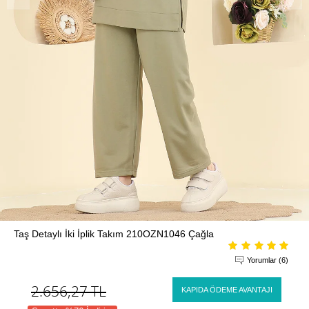
Taş Detaylı İki İplik Takım 210OZN1046 Çağla
Yorumlar (6)
2.656,27
TL
KAPIDA ÖDEME AVANTAJI