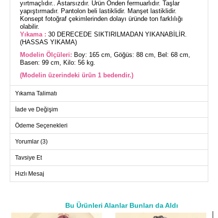
yırtmaçlıdır.. Astarsızdır. Ürün Önden fermuarlıdır. Taşlar
yapıştırmadır. Pantolon beli lastiklidir. Manşet lastiklidir.
Konsept fotoğraf çekimlerinden dolayı üründe ton farklılığı
olabilir.
Yıkama :
30 DERECEDE SIKTIRILMADAN YIKANABİLİR.
(HASSAS YIKAMA)
Modelin Ölçüleri:
Boy: 165 cm, Göğüs: 88 cm, Bel: 68 cm,
Basen: 99 cm, Kilo: 56 kg.
(Modelin üzerindeki ürün 1 bedendir.)
1 Beden : 38 , 2 Beden : 40 , 3 Beden : 42 , 4 Beden : 44 , 5
Yıkama Talimatı
Beden : 46 , 6 Beden : 48
İade ve Değişim
Taş Detaylı 2'li Takım, dört mevsim rahatça kullanabileceğiniz
özel bir tesettür kombinidir. Oyso kumaşından üretilmiş olan bu
Ödeme Seçenekleri
takım, hakim yakaya sahip tunik ve yandan yırtmaçlı tasarımı
ile dikkat çeker. Fermuarlı ön yapısı ve astarsız oluşu ile
Yorumlar (3)
konfor sunar. Takım, yapışkan taş detayları ve lastikli pantolon
beli ile tamamlanmıştır. Manşetleri de lastiklidir, böylece
hareket özgürlüğü sağlar. Modelin üzerindeki ürün 1 bedendir
Tavsiye Et
ve tunikle pantolondan oluşan 2 parçadan meydana gelir.
HIRKA BEDEN ÖLÇÜLERİ
Hızlı Mesaj
(CM)
Beden
Göğüs
Boy
1
116
64--72
Bu Ürünleri Alanlar Bunları da Aldı
2
124
64--72
a>