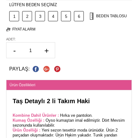
LÜTFEN BEDEN SEÇİNİZ
BEDEN TABLOSU
1
2
3
4
5
6
FIYAT ALARM
ADET:
-
+
PAYLAŞ:
Ürün Özellikleri
Taş Detaylı 2 li Takım Haki
Kombine Dahil Ürünler :
Hırka ve pantolon.
Kumaş Özelliği :
Oyso kumaştan imal edilmiştir. Dört Mevsim
sezonunda kullanılabilir.
Ürün Özelliği :
Yeni sezon tesettür moda ürünüdür. Ürün 2
parçadan oluşmaktadır. Ürün Hakim yakadır. Tunik yandan