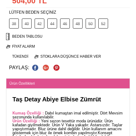
504,00 TL
LÜTFEN BEDEN SEÇİNİZ
38
40
42
44
46
48
50
52
BEDEN TABLOSU
FIYAT ALARM
TÜKENDI
STOKLARA DÜŞÜNCE HABER VER
PAYLAŞ:
Ürün Özellikleri
Taş Detay Abiye Elbise Zümrüt
Kumaş Özelliği :
Dabıl kumaştan imal edilmiştir. Dört Mevsim
sezonunda kullanılabilir.
Ürün Özelliği :
Yeni sezon tesettür moda ürünüdür. Ürün
kafadan giyilmektedir. Ürün V Yaka yakadır. Astarsızdır. Taşlar
yapıştırmadır. Bluz ürüne dahil değildir. Ürün kullanım amacını
göstermek için bluz ile örnek kombin yapılmıştır.Konsept