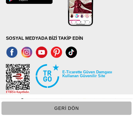
SOSYAL MEDYADA BİZİ TAKİP EDİN
E-Ticarette Güven Damgası
Kullanan Güvenilir Site
GERI DÖN
©2026 Tüm modaselvim.com hakları saklıdır.
T
-Soft
E-Ticaret
Sistemleriyle Hazırlanmıştır.