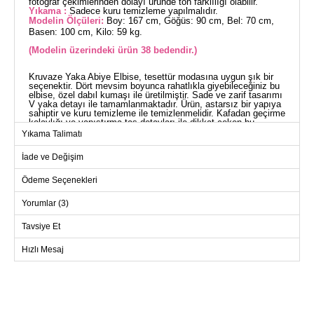
fotoğraf çekimlerinden dolayı üründe ton farklılığı olabilir.
Yıkama :
Sadece kuru temizleme yapılmalıdır.
Modelin Ölçüleri:
Boy: 167 cm, Göğüs: 90 cm, Bel: 70 cm,
Basen: 100 cm, Kilo: 59 kg.
(Modelin üzerindeki ürün 38 bedendir.)
Kruvaze Yaka Abiye Elbise, tesettür modasına uygun şık bir
seçenektir. Dört mevsim boyunca rahatlıkla giyebileceğiniz bu
elbise, özel dabıl kumaşı ile üretilmiştir. Sade ve zarif tasarımı
V yaka detayı ile tamamlanmaktadır. Ürün, astarsız bir yapıya
sahiptir ve kuru temizleme ile temizlenmelidir. Kafadan geçirme
kolaylığı ve yapıştırma taş detayları ile dikkat çeken bu
elbiseyle göz kamaştırıcı bir görünüme kavuşacaksınız.
Yıkama Talimatı
Modelin giydiği elbise 38 bedendir ve ölçüleri: Boy: 167 cm,
Göğüs: 90 cm, Bel: 70 cm, Basen: 100 cm, Kilo: 59 kg.
İade ve Değişim
ABİYE BEDEN ÖLÇÜLERİ
(CM)
Ödeme Seçenekleri
Beden
Göğüs
Boy
Yorumlar (3)
38
96
138
40
102
138
Tavsiye Et
42
106
138
Hızlı Mesaj
44
110
138
46
114
138
48
118
138
50
122
138