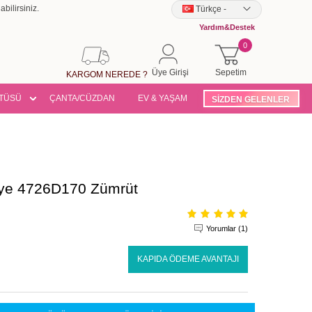
bilirsiniz.
Türkçe
-
Yardım&Destek
0
Üye Girişi
Sepetim
KARGOM NEREDE ?
TÜSÜ
ÇANTA/CÜZDAN
EV & YAŞAM
SİZDEN GELENLER
iye 4726D170 Zümrüt
Yorumlar (1)
KAPIDA ÖDEME AVANTAJI