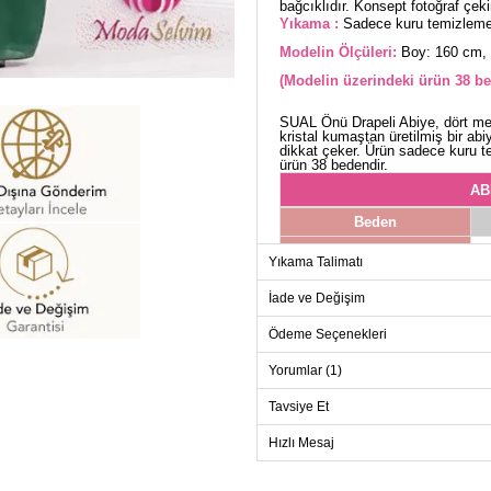
bağcıklıdır. Konsept fotoğraf çekim
Yıkama :
Sadece kuru temizleme 
Modelin Ölçüleri:
Boy: 160 cm, 
(Modelin üzerindeki ürün 38 be
SUAL Önü Drapeli Abiye, dört mevs
kristal kumaştan üretilmiş bir abi
dikkat çeker. Ürün sadece kuru t
ürün 38 bedendir.
AB
Beden
38
Yıkama Talimatı
40
İade ve Değişim
42
Ödeme Seçenekleri
44
46
Yorumlar (1)
Tavsiye Et
Hızlı Mesaj