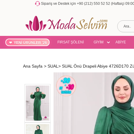
Sipariş ve Destek için +90 (212) 550 52 52 (Haftaiçi 09:
FIRSAT ŞÖLENİ
GİYİM
ABİYE
YENİ ÜRÜNLER '26
Ana Sayfa
>
SUAL
>
SUAL Önü Drapeli Abiye 4726D170 Z