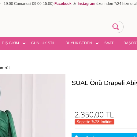
00 - 19:00 Cumartesi 09:00-15:00)
Facebook
&
Instagram
üzerinden 7/24 hizmet ala
DIŞ GİYİM
GÜNLÜK STİL
BÜYÜK BEDEN
SAAT
BAŞÖR
ümrüt
SUAL Önü Drapeli Ab
2.350,00
TL
Sepette %28 İndirim