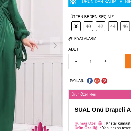
ÜRÜN DAR KALIPTIR.
Bİ
LÜTFEN BEDEN SEÇİNİZ
38
40
42
44
46
FIYAT ALARM
ADET:
-
+
PAYLAŞ:
Ürün Özellikleri
SUAL Önü Drapeli A
Kumaş Özelliği :
Kristal kumaşta
Ürün Özelliği :
Yeni sezon tesett