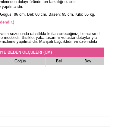
lerinden dolayı üründe ton farklılığı olabilir.
yapılmalıdır.
Göğüs: 86 cm, Bel: 68 cm, Basen: 95 cm, Kilo: 55 kg.
dendir.)
im sezonunda rahatlıkla kullanabileceğiniz, birinci sınıf
ye modelidir. Bisiklet yaka tasarımı ve astar detaylarıyla
emizleme yapılmalıdır. Manşeti bağcıklıdır ve üzerindeki
İYE BEDEN ÖLÇÜLERİ (CM)
Göğüs
Bel
Boy
88
72
152
92
76
152
96
80
152
100
84
152
104
88
152