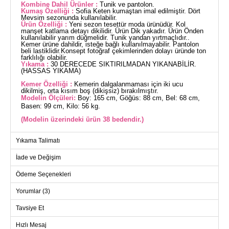
Kombine Dahil Ürünler :
Tunik ve pantolon.
Kumaş Özelliği :
Sofia Keten kumaştan imal edilmiştir. Dört
Mevsim sezonunda kullanılabilir.
Ürün Özelliği :
Yeni sezon tesettür moda ürünüdür. Kol
manşet katlama detayı dikilidir. Ürün Dik yakadır. Ürün Önden
kullanılabilir yarım düğmelidir. Tunik yandan yırtmaçlıdır..
Kemer ürüne dahildir, isteğe bağlı kullanılmayabilir. Pantolon
beli lastiklidir.Konsept fotoğraf çekimlerinden dolayı üründe ton
farklılığı olabilir.
Yıkama :
30 DERECEDE SIKTIRILMADAN YIKANABİLİR.
(HASSAS YIKAMA)
Kemer Özelliği :
Kemerin dalgalanmaması için iki ucu
dikilmiş, orta kısım boş (dikişsiz) bırakılmıştır.
Modelin Ölçüleri:
Boy: 165 cm, Göğüs: 88 cm, Bel: 68 cm,
Basen: 99 cm, Kilo: 56 kg.
(Modelin üzerindeki ürün 38 bedendir.)
Sofia Keten İkili Takım, stil sahibi tesettür modayı temsil
Yıkama Talimatı
ediyor. Dört mevsim rahatlıkla kullanabileceğiniz bu takım,
özenle işlenmiş keten kumaştan üretilmiştir. Hassas yıkama ile
İade ve Değişim
30 derecede yıkanabilen ürün, kolay kullanımı ve şık tasarımı
ile ön plana çıkar. Dik yakalı tunik, yandan yırtmaç detayları ve
Ödeme Seçenekleri
yarım düğmeli ön kapatma özelliği ile modern bir görünüm
sunar. Tunikteki katlanabilir kol manşetleri ve ayarlanabilir
Yorumlar (3)
kemer, şıklığı ve işlevselliği bir araya getirir. Elastik bel
pantolon ise konforunuzu artırır. Bu takım, hem günlük
Tavsiye Et
kullanım hem de özel günler için idealdir.
Hızlı Mesaj