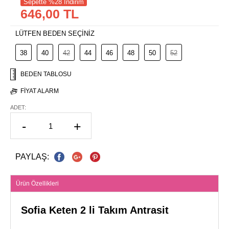
Sepette %28 İndirim
646,00 TL
LÜTFEN BEDEN SEÇİNİZ
38
40
42
44
46
48
50
52
BEDEN TABLOSU
FIYAT ALARM
ADET:
-
+
PAYLAŞ:
Ürün Özellikleri
Sofia Keten 2 li Takım Antrasit