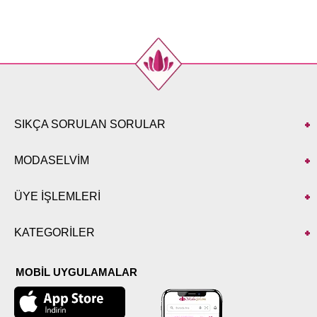
44
99
46
99
48
99
50
99
52
99
SIKÇA SORULAN SORULAR
MODASELVİM
ÜYE İŞLEMLERİ
KATEGORİLER
MOBİL UYGULAMALAR