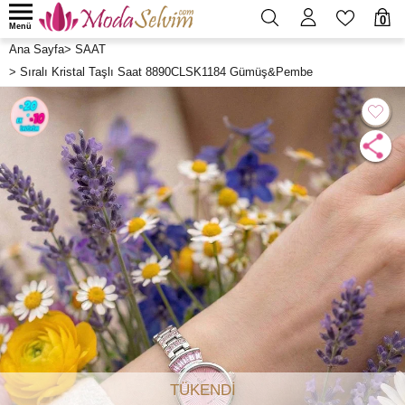
0
Menü
Ana Sayfa
>
SAAT
>
Sıralı Kristal Taşlı Saat 8890CLSK1184 Gümüş&Pembe
TÜKENDİ