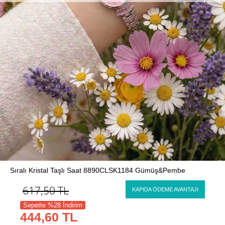
Sıralı Kristal Taşlı Saat 8890CLSK1184 Gümüş&Pembe
617,50
TL
KAPIDA ÖDEME AVANTAJI
Sepette %28 İndirim
444,60 TL