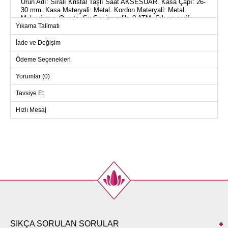
Ürün Adı: Sıralı Kristal Taşlı Saat AKSESUAR. Kasa Çapı: 26-
30 mm. Kasa Materyali: Metal. Kordon Materyali: Metal.
Mekanizma: Quartz. Su Geçirmezlik: 0 ATM. Şık ve zarif
Yıkama Talimatı
tasarımıyla öne çıkan Sıralı Kristal Taşlı Saat, günlük
kullanımınızı ışıltılı bir dokunuşla tamamlar. Metal kasa ve
kordon yapısı ile dayanıklılık sunar, Quartz mekanizması ile
İade ve Değişim
zamanı kesinlikle takip eder.
Ödeme Seçenekleri
Yorumlar (0)
Tavsiye Et
Hızlı Mesaj
SIKÇA SORULAN SORULAR