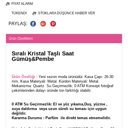
FIYAT ALARM
TÜKENDI
STOKLARA DÜŞÜNCE HABER VER
PAYLAŞ:
Ürün Özellikleri
Sıralı Kristal Taşlı Saat
Gümüş&Pembe
Ürün Özelliği :
Yeni sezon moda ürünüdür. Kasa Çapı: 26-30
mm. Kasa Materyali: Metal. Kordon Materyali: Metal.
Mekanizma: Quartz. Su Geçirmezlik: 0 ATM Konsept fotoğraf
çekimlerinden dolayı üründe ton farklılığı olabilir.
0 ATM Su Geçirmezlik: El ve yüz yıkama,Duş, yüzme ,
suya daldırma veya uzun süreli su teması için uygun
değildir.
Kararma Durumu : Parfüm ile direkt temas etmemelidir.