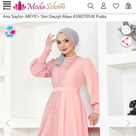
0
Menü
Ana Sayfa
>
ABİYE
>
Sim Geçişli Abiye ASM2703-M Pudra