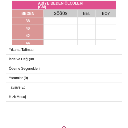
ABİYE BEDEN ÖLÇÜLERİ
(CM)
BEDEN
GÖĞÜS
BEL
BOY
38
40
42
44
Yıkama Talimatı
46
48
İade ve Değişim
Ödeme Seçenekleri
Yorumlar (0)
Tavsiye Et
Hızlı Mesaj