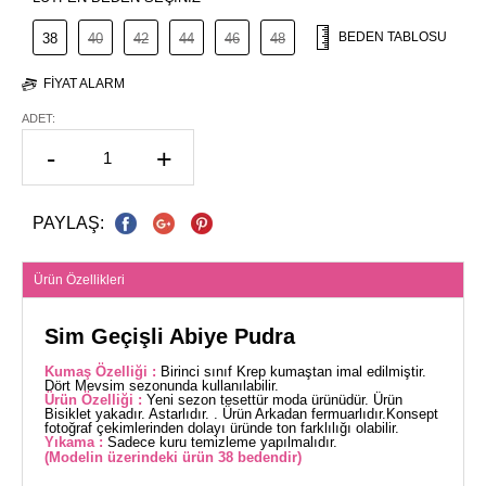
BEDEN TABLOSU
38
40
42
44
46
48
FIYAT ALARM
ADET:
-
+
PAYLAŞ:
Ürün Özellikleri
Sim Geçişli Abiye Pudra
Kumaş Özelliği :
Birinci sınıf Krep kumaştan imal edilmiştir.
Dört Mevsim sezonunda kullanılabilir.
Ürün Özelliği :
Yeni sezon tesettür moda ürünüdür. Ürün
Bisiklet yakadır. Astarlıdır. . Ürün Arkadan fermuarlıdır.Konsept
fotoğraf çekimlerinden dolayı üründe ton farklılığı olabilir.
Yıkama :
Sadece kuru temizleme yapılmalıdır.
(Modelin üzerindeki ürün 38 bedendir)