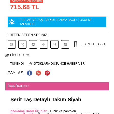
Sepette %28 İndirim
715,68 TL
PULLAR VE TAŞLAR KULLANIMA BAĞLI DÖKÜLME
YAPABİLİR.
LÜTFEN BEDEN SEÇİNİZ
BEDEN TABLOSU
38
40
42
44
46
48
FIYAT ALARM
TÜKENDI
STOKLARA DÜŞÜNCE HABER VER
PAYLAŞ:
Ürün Özellikleri
Şerit Taş Detaylı Takım Siyah
Kombine Dahil Ürünler :
Tunik ve pantolon.