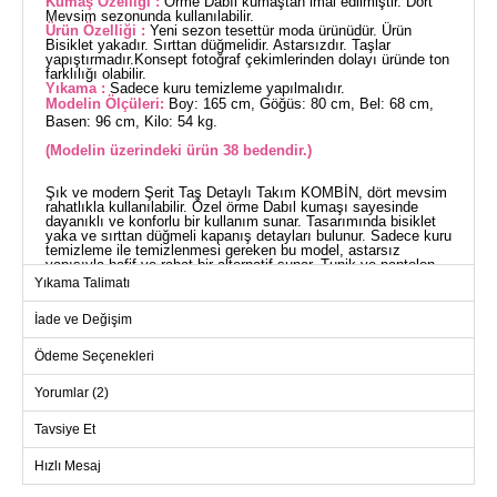
Kumaş Özelliği :
Örme Dabıl kumaştan imal edilmiştir. Dört
Mevsim sezonunda kullanılabilir.
Ürün Özelliği :
Yeni sezon tesettür moda ürünüdür. Ürün
Bisiklet yakadır. Sırttan düğmelidir. Astarsızdır. Taşlar
yapıştırmadır.Konsept fotoğraf çekimlerinden dolayı üründe ton
farklılığı olabilir.
Yıkama :
Sadece kuru temizleme yapılmalıdır.
Modelin Ölçüleri:
Boy: 165 cm, Göğüs: 80 cm, Bel: 68 cm,
Basen: 96 cm, Kilo: 54 kg.
(Modelin üzerindeki ürün 38 bedendir.)
Şık ve modern Şerit Taş Detaylı Takım KOMBİN, dört mevsim
rahatlıkla kullanılabilir. Özel örme Dabıl kumaşı sayesinde
dayanıklı ve konforlu bir kullanım sunar. Tasarımında bisiklet
yaka ve sırttan düğmeli kapanış detayları bulunur. Sadece kuru
temizleme ile temizlenmesi gereken bu model, astarsız
yapısıyla hafif ve rahat bir alternatif sunar. Tunik ve pantolon
olmak üzere iki parçadan oluşan bu takım, üzerindeki şerit taş
Yıkama Talimatı
detayları ile göz alıcı bir şıklık sağlar. Model bilgisi olarak; 165
cm boy, 80 cm göğüs, 68 cm bel, 96 cm basen ölçülerinde ve
İade ve Değişim
54 kg ağırlığında, 38 beden üzerinde gösterilmektedir. Taşları
yapıştırma detaylıdır.
TUNİK BEDEN ÖLÇÜLERİ
Ödeme Seçenekleri
(CM)
Yorumlar (2)
Beden
Göğüs
Bel
Boy
38
96
80
86
Tavsiye Et
40
100
88
86
Hızlı Mesaj
42
104
92
86