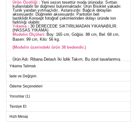
Ürün Özelliği :
Yeni sezon tesettür moda ürünüdür. Sırttan
kullanılabilir bir düğmesi bulunmaktadır. Ürün Bisiklet yakadır.
Tunik yandan yırtmaçlıdır.. Astarsızdır. Bağcık detayları
aksesuardır. Düğmeler aksesuardır. Pantolon beli
lastiklidir.Konsept fotoğraf çekimlerinden dolayı üründe ton
farklılığı olabilir.
Yıkama :
30 DERECEDE SIKTIRILMADAN YIKANABİLİR.
(HASSAS YIKAMA)
Modelin Ölçüleri:
Boy: 165 cm, Göğüs: 88 cm, Bel: 68 cm,
Basen: 99 cm, Kilo: 56 kg.
(Modelin üzerindeki ürün 38 bedendir.)
Ürün Adı: Ribana Detaylı İki İplik Takım. Bu özel tasarlanmış
tesettür ürünü, dört mevsim rahatlıkla kullanabileceğiniz bir stil
Yıkama Talimatı
sunar. Hassas yıkama gerektiren bu ürün, sıcaklığı 30
dereceyi geçmeyen su ile yıkanmalıdır. İki iplik kumaştan imal
İade ve Değişim
edilen takım, dayanıklılık ve konfor sağlar. Bisiklet yaka, yanı
yırtmaçlı tunik ve lastikli pantolon tasarımı ile modern ve şık
Ödeme Seçenekleri
bir görünüm sunar. Tunik üzerinde arka kısımda kullanılabilen
düğmesi ve şık bağcık detaylarıyla estetik bir zarafet
Yorumlar (1)
katmaktadır. Tunik ve pantolon modeli, rahatlığı ve şıklığı bir
arada sunuyor.
Tavsiye Et
TUNİK BEDEN ÖLÇÜLERİ
Hızlı Mesaj
(CM)
Beden
Göğüs
Boy
38
98
106