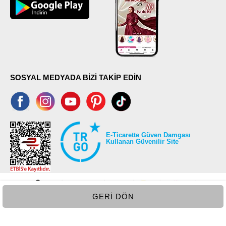
50
97
52
97
SOSYAL MEDYADA BİZİ TAKİP EDİN
E-Ticarette Güven Damgası
Kullanan Güvenilir Site
GERI DÖN
©2026 Tüm modaselvim.com hakları saklıdır.