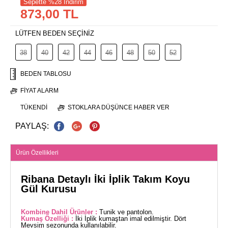
Sepette %28 İndirim
873,00 TL
LÜTFEN BEDEN SEÇİNİZ
38
40
42
44
46
48
50
52
BEDEN TABLOSU
FIYAT ALARM
TÜKENDI
STOKLARA DÜŞÜNCE HABER VER
PAYLAŞ:
Ürün Özellikleri
Ribana Detaylı İki İplik Takım Koyu
Gül Kurusu
Kombine Dahil Ürünler :
Tunik ve pantolon.
Kumaş Özelliği :
İki İplik kumaştan imal edilmiştir. Dört
Mevsim sezonunda kullanılabilir.