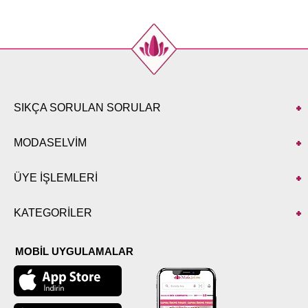
40
102
106
42
106
106
44
112
106
46
114
106
48
118
106
50
124
106
SIKÇA SORULAN SORULAR
52
128
106
MODASELVİM
PANTOLON BEDEN
ÖLÇÜLERİ (CM)
ÜYE İŞLEMLERİ
Beden
Boy
38
97
KATEGORİLER
40
97
42
97
MOBİL UYGULAMALAR
44
97
46
97
48
97