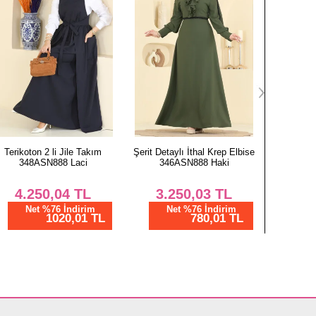
erit Detaylı İthal Krep Elbise
Zikzak Desen Soft Şal Serisi
Desenl
346ASN888 Haki
210MDI1081 Bordo
165A
3.250,03
TL
412,50
TL
4
Net %76 İndirim
Net %28 İndirim
N
780,01 TL
297,00 TL