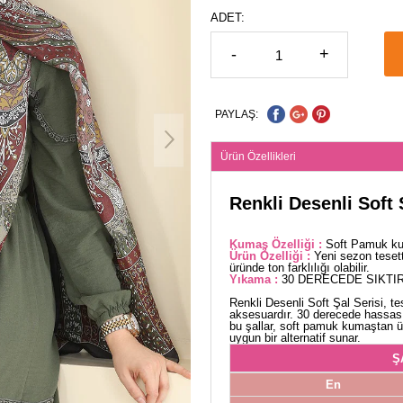
ADET:
-
+
PAYLAŞ:
Ürün Özellikleri
Renkli Desenli Soft
Kumaş Özelliği :
Soft Pamuk kum
Ürün Özelliği :
Yeni sezon teset
üründe ton farklılığı olabilir.
Yıkama :
30 DERECEDE SIKTIR
Renkli Desenli Soft Şal Serisi, t
aksesuardır. 30 derecede hassas
bu şallar, soft pamuk kumaştan ür
uygun bir alternatif sunar.
Ş
En