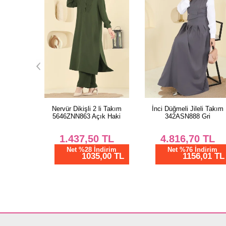
li Takım
İnci Düğmeli Jileli Takım
Renkli Soft Şal Serisi
k Haki
342ASN888 Gri
130ART1138 Gri
TL
4.816,70
TL
450,00
TL
dirim
Net %76 İndirim
Net %28 İndirim
,00 TL
1156,01 TL
324,00 TL