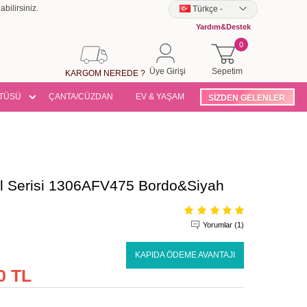
bilirsiniz.
Türkçe
-
Yardım&Destek
0
Üye Girişi
Sepetim
KARGOM NEREDE ?
TÜSÜ
ÇANTA/CÜZDAN
EV & YAŞAM
SİZDEN GELENLER
Şal Serisi 1306AFV475 Bordo&Siyah
Yorumlar (1)
KAPIDA ÖDEME AVANTAJI
0 TL