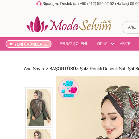
Sipariş ve Destek için +90 (212) 550 52 52 (Haftaiçi 09:
FIRSAT ŞÖLENİ
GİYİM
ABİYE
YENİ ÜRÜNLER '26
Ana Sayfa
>
BAŞÖRTÜSÜ
>
Şal
>
Renkli Desenli Soft Şal