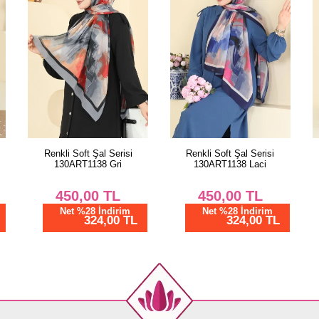
Renkli Soft Şal Serisi
Terikoton 2 li Jile Takım
Ş
130ART1138 Laci
348ASN888 Laci
450,00
TL
4.250,04
TL
Net %28 İndirim
Net %76 İndirim
324,00 TL
1020,01 TL