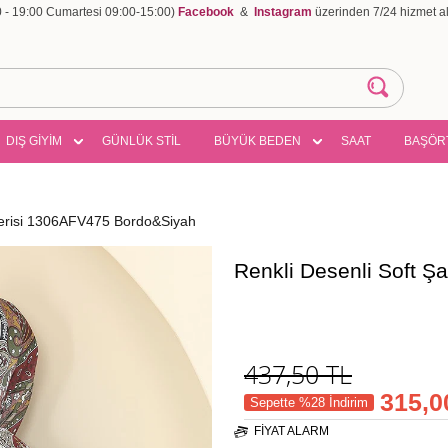
00 - 19:00 Cumartesi 09:00-15:00)
Facebook
&
Instagram
üzerinden 7/24 hizmet ala
DIŞ GİYİM
GÜNLÜK STİL
BÜYÜK BEDEN
SAAT
BAŞÖR
 Serisi 1306AFV475 Bordo&Siyah
Renkli Desenli Soft 
437,50
TL
315,0
Sepette %28 İndirim
FIYAT ALARM