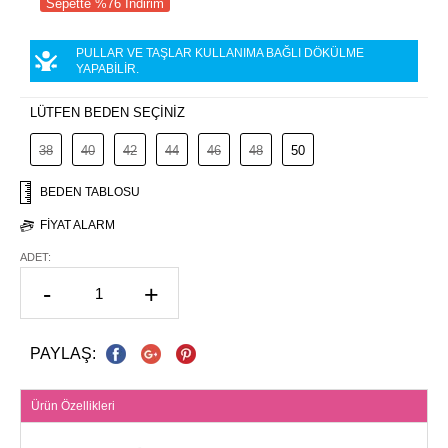
Sepette %76 İndirim
PULLAR VE TAŞLAR KULLANIMA BAĞLI DÖKÜLME
YAPABİLİR.
LÜTFEN BEDEN SEÇİNİZ
38
40
42
44
46
48
50
BEDEN TABLOSU
FIYAT ALARM
ADET:
-
+
PAYLAŞ:
Ürün Özellikleri