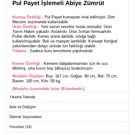
Pul Payet İşlemeli Abiye Zümrüt
Kumaş Özelliği :
Pul Payet kumaştan imal edilmiştir. Dört
Mevsim sezonunda kullanılabilir.
Ürün Özelliği :
Yeni sezon tesettür moda ürünüdür. Ürün
Yarım Hakim yakadır. Astarlıdır. Ürün Sırttan fermuarlıdır.
Pullar dikilidir. Kemer ürüne dahildir, isteğe bağlı
kullanılmayabilir. Beli ve manşeti lastiklidir. Konsept fotoğraf
çekimlerinden dolayı üründe ton farklılığı olabilir.
Yıkama :
Sadece kuru temizleme yapılmalıdır.
Kemer Özelliği :
Kemerin dalgalanmaması için iki ucu
dikilmiş, orta kısım boş (dikişsiz) bırakılmıştır.
Modelin Ölçüleri:
Boy: 167 cm, Göğüs: 90 cm, Bel: 70 cm,
Basen: 100 cm, Kilo: 59 kg.
(Modelin üzerindeki ürün 38 bedendir.)
Yıkama Talimatı
Şıklığınızı ön plana çıkaracak Pul Payet İşlemeli Abiye, dört
mevsim boyunca rahatlıkla giyebileceğiniz bir modeldir.
İade ve Değişim
Tesettür tasarımı ile dikkat çeken bu abiye, yalnızca kuru
temizleme ile temizlenmelidir. Parıltılı pul payet kumaşı, yarım
Ödeme Seçenekleri
hakim yaka ve astarlı yapısı ile konfor ve zarafeti bir arada
sunar. Sırttan fermuarlı olan bu elbise, gömlek tadında bir
Yorumlar (16)
kemerle tamamlanmıştır; kemer, beli sıkı tutmak için uçları
dikilmiş olup, orta kısmı ise serbest bırakılmıştır. Kemer isteğe