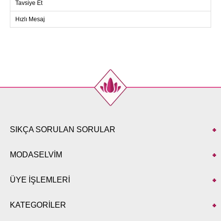
Tavsiye Et
bağlı olarak çıkarılabilir. Elastik bel ve manşet detayları ise
gün boyu rahat bir kullanım sağlar. Bu abiye ile özel
Hızlı Mesaj
günlerinizde göz kamaştırın!
ABİYE BEDEN ÖLÇÜLERİ
(CM)
Beden
Göğüs
Boy
38
92
146
40
94
146
42
98
146
44
102
146
46
106
146
SIKÇA SORULAN SORULAR
48
110
146
50
112
146
MODASELVİM
ÜYE İŞLEMLERİ
KATEGORİLER