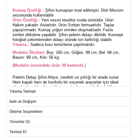
Kumaş Özelliği :
Şifon kumaştan imal edilmiştir. Dört Mevsim
sezonunda kullanılabilir.
Ürün Özelliği :
Yeni sezon tesettür moda ürünüdür. Ürün
Hakim yakadır. Astarlıdır. Ürün Sırttan fermuarlıdır. Taşlar
yapıştırmadır. Kumaş yoğun simden oluşmaktadır. Fazla
simleri dökülme yapabilir. Şifon pelerin detayı dikilidir. Konsept
fotoğraf çekimlerinden dolayı üründe ton farklılığı olabilir.
Yıkama :
Sadece kuru temizleme yapılmalıdır.
Modelin Ölçüleri:
Boy: 165 cm, Göğüs: 88 cm, Bel: 68 cm,
Basen: 99 cm, Kilo: 56 kg.
(Modelin üzerindeki ürün 38 bedendir.)
Pelerin Detay Şifon Abiye, zarafeti ve şıklığı bir arada sunar.
Hem kapalı hem de konforlu bir seçenek arayanlar için ideal
olan bu tesettür abiye, dört mevsim boyunca kullanılabilir.
Yıkama Talimatı
Sadece kuru temizleme ile bakımı yapılabilen şifon kumaş,
hafif ve şık bir görünüm sağlar. Hakim yaka ve astarlı
İade ve Değişim
dizaynıyla dikkat çekici bir siluet sergiler. Sırttan fermuar
detayı ise giyimi kolaylaştırır. Modelin üzerindeki 38 beden
ölçüleriyle göz dolduran abiye, sim detaylarıyla göz kamaştırır.
Ödeme Seçenekleri
Pelerin: 159 cm
Yorumlar (3)
Tavsiye Et
ABİYE BEDEN ÖLÇÜLERİ
(CM)