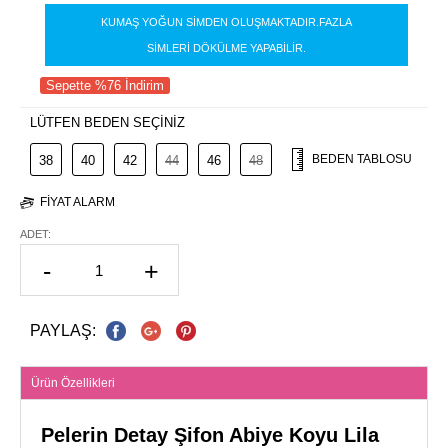
KUMAŞ YOĞUN SİMDEN OLUŞMAKTADIR.FAZLA
SİMLERİ DÖKÜLME YAPABİLİR.
Sepette %76 İndirim
LÜTFEN BEDEN SEÇİNİZ
BEDEN TABLOSU
38
40
42
44
46
48
FIYAT ALARM
ADET:
-
+
PAYLAŞ:
Ürün Özellikleri
Pelerin Detay Şifon Abiye Koyu Lila