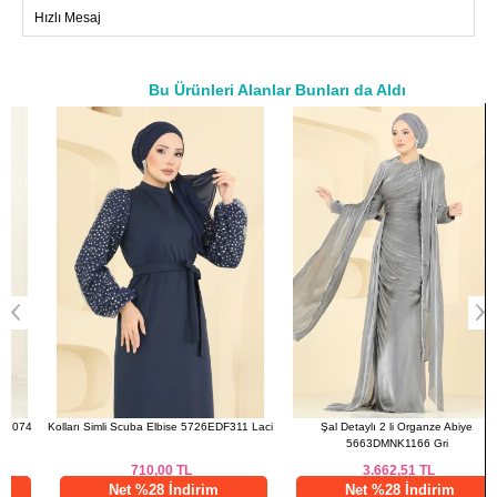
Hızlı Mesaj
Beden
Göğüs
Boy
38
96
139
40
100
139
Bu Ürünleri Alanlar Bunları da Aldı
a>
42
108
139
44
112
139
46
116
139
48
124
139
4
Kolları Simli Scuba Elbise 5726EDF311 Laci
Şal Detaylı 2 li Organze Abiye
5663DMNK1166 Gri
710,00
TL
3.662,51
TL
Net %28 İndirim
Net %28 İndirim