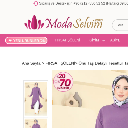
Sipariş ve Destek için +90 (212) 550 52 52 (Haftaiçi 09:
FIRSAT ŞÖLENİ
GİYİM
ABİYE
YENİ ÜRÜNLER '26
Ana Sayfa
>
FIRSAT ŞÖLENİ
>
Önü Taş Detaylı Tesettür 