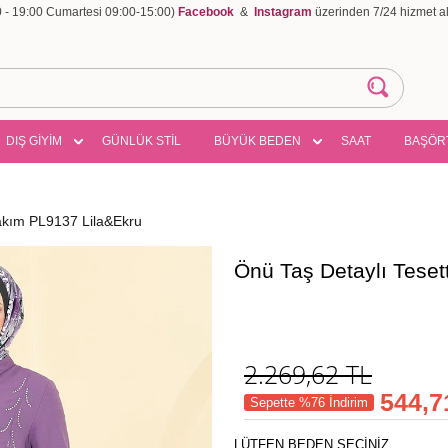
00 - 19:00 Cumartesi 09:00-15:00)
Facebook
&
Instagram
üzerinden 7/24 hizmet ala
DIŞ GİYİM
GÜNLÜK STİL
BÜYÜK BEDEN
SAAT
BAŞÖR
Takım PL9137 Lila&Ekru
Önü Taş Detaylı Teset
2.269,62
TL
544,7
Sepette %76 İndirim
LÜTFEN BEDEN SEÇİNİZ