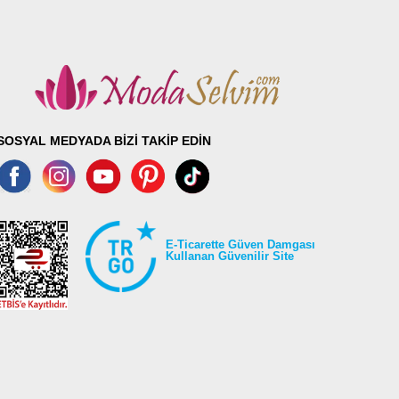
Boy
100
100
100
100
100
SOSYAL MEDYADA BİZİ TAKİP EDİN
100
100
100
E-Ticarette Güven Damgası
Kullanan Güvenilir Site