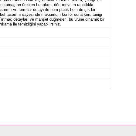
bin kumaştan üretilen bu takım, dört mevsim rahatlıkla
tasarımı ve fermuar detayı ile hem pratik hem de şık bir
 bel tasarımı sayesinde maksimum konfor sunarken, tuniği
. Yırtmaç detayları ve manşet düğmeleri, bu ürüne dinamik bir
kama ile temizliğini yapabilirsiniz.
NİK BEDEN ÖLÇÜLERİ (CM)
Göğüs
Boy
96
113
100
113
104
113
108
113
112
113
120
113
124
113
126
113
OLON BEDEN ÖLÇÜLERİ (CM)