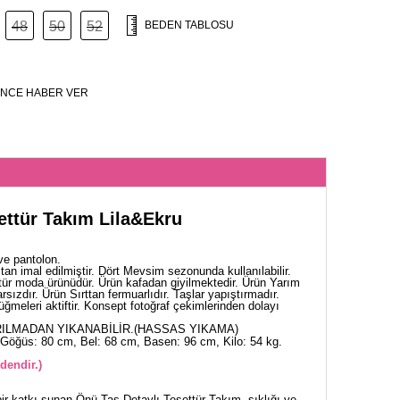
48
50
52
BEDEN TABLOSU
NCE HABER VER
ettür Takım Lila&Ekru
ve pantolon.
an imal edilmiştir. Dört Mevsim sezonunda kullanılabilir.
tür moda ürünüdür. Ürün kafadan giyilmektedir. Ürün Yarım
rsızdır. Ürün Sırttan fermuarlıdır. Taşlar yapıştırmadır.
düğmeleri aktiftir. Konsept fotoğraf çekimlerinden dolayı
ILMADAN YIKANABİLİR.(HASSAS YIKAMA)
Göğüs: 80 cm, Bel: 68 cm, Basen: 96 cm, Kilo: 54 kg.
dendir.)
ir katkı sunan Önü Taş Detaylı Tesettür Takım, şıklığı ve