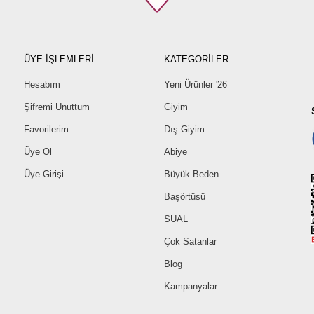
Beden
38
40
ÜYE İŞLEMLERİ
KATEGORİLER
42
44
Hesabım
Yeni Ürünler '26
46
Şifremi Unuttum
Giyim
48
Favorilerim
Dış Giyim
50
Üye Ol
Abiye
52
Üye Girişi
Büyük Beden
Başörtüsü
SUAL
Çok Satanlar
Blog
Kampanyalar