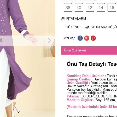
38
40
42
44
46
FIYAT ALARM
TÜKENDI
STOKLARA DÜŞÜ
PAYLAŞ:
İ
Ürün Özellikleri
Önü Taş Detaylı Tes
Kombine Dahil Ürünler :
Tunik 
Kumaş Özelliği :
Aerobin kumaşt
Ürün Özelliği :
Yeni sezon teset
Hakim yakadır. Yırtmaçlıdır.. Asta
Pantolon beli lastiklidir. Manşet 
üründe ton farklılığı olabilir.
Yıkama :
30 DERECEDE SIKTIR
Modelin Ölçüleri:
Boy: 165 cm, 
(Modelin üzerindeki ürün 38 be
Son moda tesettür giyimine hoş b