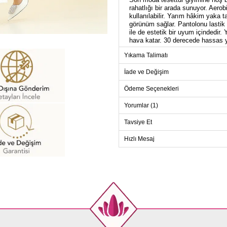
rahatlığı bir arada sunuyor. Aero
kullanılabilir. Yarım hâkim yaka 
görünüm sağlar. Pantolonu lastik
ile de estetik bir uyum içindedir
hava katar. 30 derecede hassas yı
Yıkama Talimatı
TU
İade ve Değişim
Beden
Ödeme Seçenekleri
38
Yorumlar (1)
40
42
Tavsiye Et
44
Hızlı Mesaj
46
48
50
52
PANT