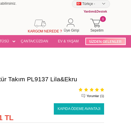
bilirsiniz.
Türkçe
-
Yardım&Destek
0
Üye Girişi
Sepetim
KARGOM NEREDE ?
TÜSÜ
ÇANTA/CÜZDAN
EV & YAŞAM
SİZDEN GELENLER
tür Takım PL9137 Lila&Ekru
Yorumlar (1)
KAPIDA ÖDEME AVANTAJI
1 TL