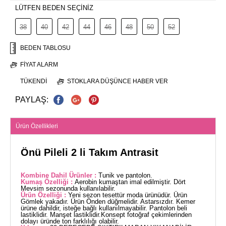
LÜTFEN BEDEN SEÇİNİZ
38
40
42
44
46
48
50
52
BEDEN TABLOSU
FIYAT ALARM
TÜKENDI
STOKLARA DÜŞÜNCE HABER VER
PAYLAŞ:
Ürün Özellikleri
Önü Pileli 2 li Takım Antrasit
Kombine Dahil Ürünler :
Tunik ve pantolon.
Kumaş Özelliği :
Aerobin kumaştan imal edilmiştir. Dört
Mevsim sezonunda kullanılabilir.
Ürün Özelliği :
Yeni sezon tesettür moda ürünüdür. Ürün
Gömlek yakadır. Ürün Önden düğmelidir. Astarsızdır. Kemer
ürüne dahildir, isteğe bağlı kullanılmayabilir. Pantolon beli
lastiklidir. Manşet lastiklidir.Konsept fotoğraf çekimlerinden
dolayı üründe ton farklılığı olabilir.