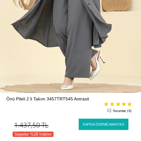
Önü Pileli 2 li Takım 3457TRT545 Antrasit
Yorumlar (4)
1.437,50
TL
KAPIDA ÖDEME AVANTAJI
Sepette %28 İndirim