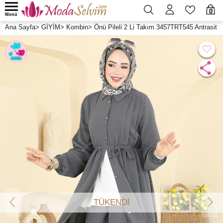
0
Menü
Ana Sayfa
>
GİYİM
>
Kombin
>
Önü Pileli 2 Li Takım 3457TRT545 Antrasit
TÜKENDİ