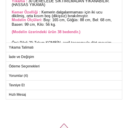
Yıkama :
30 DERECEDE SIKTIRILMADAN YIKANABİLİR.
(HASSAS YIKAMA)
Kemer Özelliği :
Kemerin dalgalanmaması için iki ucu
dikilmiş, orta kısım boş (dikişsiz) bırakılmıştır.
Modelin Ölçüleri:
Boy: 165 cm, Göğüs: 88 cm, Bel: 68 cm,
Basen: 99 cm, Kilo: 56 kg.
(Modelin üzerindeki ürün 38 bedendir.)
Önü Pileli 2'li Takım KOMBİN, zarif tasarımıyla dört mevsim
rahatlık sunan bir tesettür üründür. Aerobin kumaş kullanılarak
Yıkama Talimatı
üretilmiş olan bu takım, yumuşak yapısı ve nefes alabilir
özelliğiyle ön plana çıkar. Gömlek yaka ve önü düğmeli
İade ve Değişim
tasarımı, şıklığına şıklık katar. 30 derece hassas yıkama ile
temizlenebilen ürün, bakım kolaylığı sağlar. Tunik ve pantolon
lastikli manşetleri sayesinde gün boyu konfor sunar. Üründe
Ödeme Seçenekleri
yer alan kemer, iki ucu dikilmiş ve ortası dikişsizdir, kullanımı
isteğe bağlıdır. Ürün bedeni 38'dir.
Yorumlar (4)
TUNİK BEDEN ÖLÇÜLERİ
(CM)
Tavsiye Et
Beden
Göğüs
Boy
Hızlı Mesaj
38
100
109
40
104
109
42
108
109
44
112
109
46
116
109