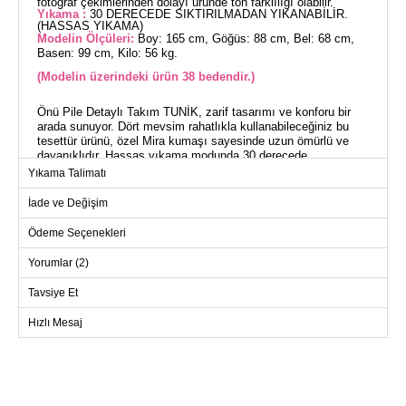
fotoğraf çekimlerinden dolayı üründe ton farklılığı olabilir.
Yıkama :
30 DERECEDE SIKTIRILMADAN YIKANABİLİR.
(HASSAS YIKAMA)
Modelin Ölçüleri:
Boy: 165 cm, Göğüs: 88 cm, Bel: 68 cm,
Basen: 99 cm, Kilo: 56 kg.
(Modelin üzerindeki ürün 38 bedendir.)
Önü Pile Detaylı Takım TUNİK, zarif tasarımı ve konforu bir
arada sunuyor. Dört mevsim rahatlıkla kullanabileceğiniz bu
tesettür ürünü, özel Mira kumaşı sayesinde uzun ömürlü ve
dayanıklıdır. Hassas yıkama modunda 30 derecede
yıkanabilen bu tunik, bisiklet yakası ve yandan yırtmaç
Yıkama Talimatı
detaylarıyla modern bir görünüm sunar. Ürün astarsızdır ve
dekoratif düğmeleriyle şıklığı tamamlar. Modelin üzerindeki
İade ve Değişim
ürün 38 bedendir, farklı beden seçenekleriyle herkese uygun.
Ödeme Seçenekleri
TUNİK BEDEN ÖLÇÜLERİ
(CM)
Yorumlar (2)
Beden
Göğüs
Boy
Tavsiye Et
38
94
106
Hızlı Mesaj
40
98
106
42
102
106
44
106
106
46
110
106