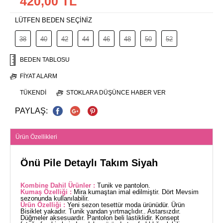
420,00 TL
LÜTFEN BEDEN SEÇİNİZ
38
40
42
44
46
48
50
52
BEDEN TABLOSU
FIYAT ALARM
TÜKENDI
STOKLARA DÜŞÜNCE HABER VER
PAYLAŞ:
Ürün Özellikleri
Önü Pile Detaylı Takım Siyah
Kombine Dahil Ürünler :
Tunik ve pantolon.
Kumaş Özelliği :
Mira kumaştan imal edilmiştir. Dört Mevsim
sezonunda kullanılabilir.
Ürün Özelliği :
Yeni sezon tesettür moda ürünüdür. Ürün
Bisiklet yakadır. Tunik yandan yırtmaçlıdır.. Astarsızdır.
Düğmeler aksesuardır. Pantolon beli lastiklidir. Konsept