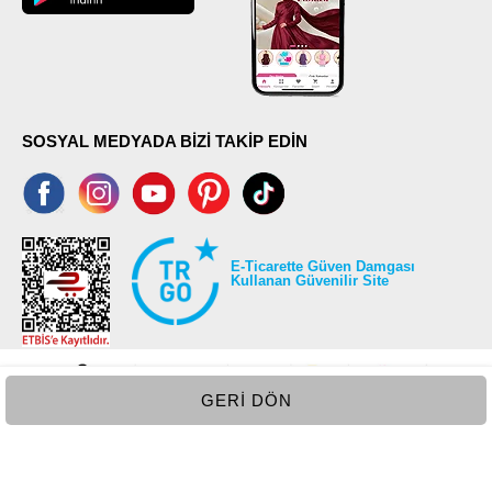
SOSYAL MEDYADA BİZİ TAKİP EDİN
E-Ticarette Güven Damgası
Kullanan Güvenilir Site
GERI DÖN
©2026 Tüm modaselvim.com hakları saklıdır.
T
-Soft
E-Ticaret
Sistemleriyle Hazırlanmıştır.