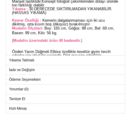
Manşet lastiklidir.Konsept fotoğraf çekimlerinden dolayı üründe
ton farklılığı olabilir.
Yıkama :
30 DERECEDE SIKTIRILMADAN YIKANABİLİR.
(HASSAS YIKAMA)
Kemer Özelliği :
Kemerin dalgalanmaması için iki ucu
dikilmiş, orta kısım boş (dikişsiz) bırakılmıştır.
Modelin Ölçüleri:
Boy: 165 cm, Göğüs: 88 cm, Bel: 68 cm,
Basen: 99 cm, Kilo: 56 kg.
(Modelin üzerindeki ürün 40 bedendir.)
Önden Yarım Düğmeli Elbise özellikle tesettür giyim tercih
edenler için ideal bir seçimdir. Dört mevsim rahatlıkla
kullanabileceğiniz bu elbise, yüksek kaliteli viskon kumaştan
Yıkama Talimatı
üretilmiştir. Önden yarım düğme detayıyla hem pratik hem de
şık bir görünüm sunar. Yarım hakim yaka ve manşetli kolları ile
İade ve Değişim
modern bir duruş sergiler. Ürüne dahil olan ve isteğe bağlı
kullanılabilen kemer, siluetinizi daha belirgin hale getirir. 30
derecede hassas yıkama ile temizlenmesi önerilir.
Ödeme Seçenekleri
ELBİSE BEDEN ÖLÇÜLERİ
(CM)
Yorumlar (0)
Beden
Göğüs
Boy
Tavsiye Et
40
96
144
Hızlı Mesaj
42
100
144
44
106
144
46
108
144