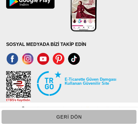
SOSYAL MEDYADA BİZİ TAKİP EDİN
E-Ticarette Güven Damgası
Kullanan Güvenilir Site
GERI DÖN
©2026 Tüm modaselvim.com hakları saklıdır.