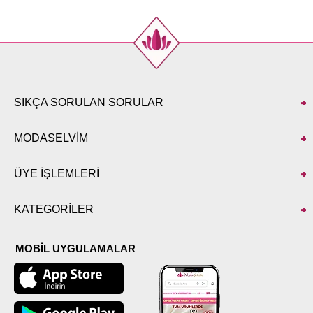
48
114
144
50
118
144
SIKÇA SORULAN SORULAR
MODASELVİM
ÜYE İŞLEMLERİ
KATEGORİLER
MOBİL UYGULAMALAR