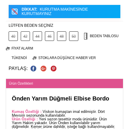
DİKKAT:
KURUTMA MAKİNESİNDE
KURUTMAYINIZ
LÜTFEN BEDEN SEÇİNİZ
BEDEN TABLOSU
40
42
44
46
48
50
FIYAT ALARM
TÜKENDI
STOKLARA DÜŞÜNCE HABER VER
PAYLAŞ:
Ürün Özellikleri
Önden Yarım Düğmeli Elbise Bordo
Kumaş Özelliği :
Viskon kumaştan imal edilmiştir. Dört
Mevsim sezonunda kullanılabilir.
Ürün Özelliği :
Yeni sezon tesettür moda ürünüdür. Ürün
Yarım Hakim yakadır. Ürün Önden kullanılabilir yarım
düğmelidir. Kemer ürüne dahildir, isteğe bağlı kullanılmayabilir.