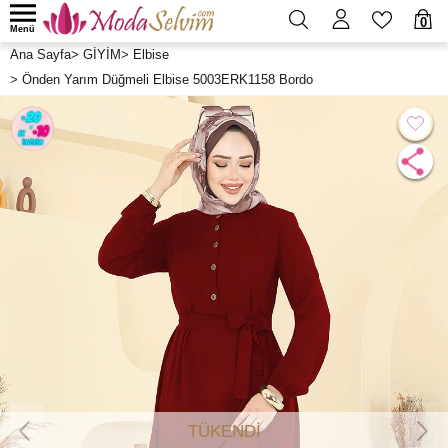
0
Menü
Ana Sayfa
>
GİYİM
>
Elbise
>
Önden Yarım Düğmeli Elbise 5003ERK1158 Bordo
TÜKENDİ