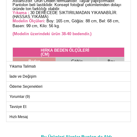
Astarsızdır. Ürün Önden fermuarlıdır. Taşlar yapıştırmadır.
Pantolon beli lastiklidir. Konsept fotoğraf çekimlerinden dolayı
üründe ton farklılığı olabilir.
Yıkama :
30 DERECEDE SIKTIRILMADAN YIKANABİLİR.
(HASSAS YIKAMA)
Modelin Ölçüleri:
Boy: 165 cm, Göğüs: 88 cm, Bel: 68 cm,
Basen: 99 cm, Kilo: 56 kg.
(Modelin üzerindeki ürün 38-40 bedendir.)
HIRKA BEDEN ÖLÇÜLERİ
(CM)
Beden
Göğüs
Boy
Yıkama Talimatı
38-40
108
77
İade ve Değişim
42-44
112
77
46-48
118
77
Ödeme Seçenekleri
50-52
124
77
Yorumlar (9)
Tavsiye Et
PANTOLON BEDEN
ÖLÇÜLERİ (CM)
Hızlı Mesaj
Beden
Boy
38-40
98
Bu Ürünleri Alanlar Bunları da Aldı