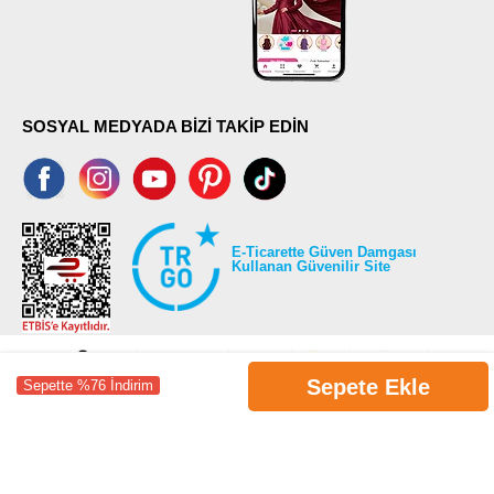
SOSYAL MEDYADA BİZİ TAKİP EDİN
E-Ticarette Güven Damgası
Kullanan Güvenilir Site
Sepete Ekle
Sepette %76 İndirim
©2026 Tüm modaselvim.com hakları saklıdır.
T
-Soft
E-Ticaret
Sistemleriyle Hazırlanmıştır.