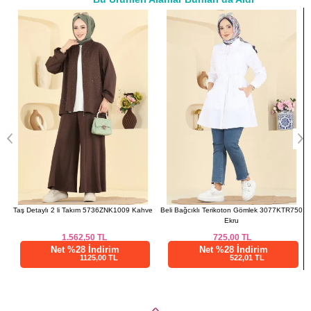
42-44
98
a>
46-48
98
50-52
98
Taş Detaylı 2 li Takım 5736ZNK1009 Kahve
Beli Bağcıklı Terikoton Gömlek 3077KTR750
Ekru
1.562,50
TL
725,00
TL
Net %28 İndirim
Net %28 İndirim
1125,00 TL
522,01 TL