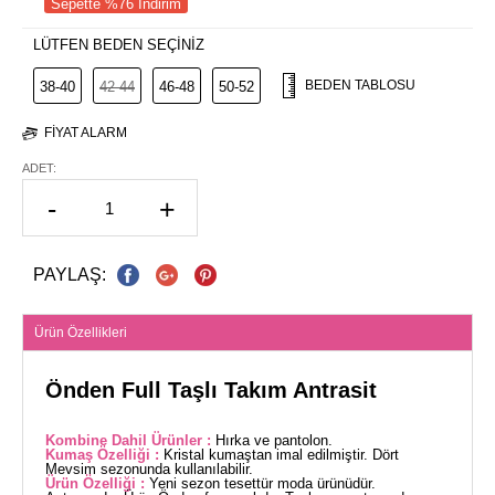
Sepette %76 İndirim
LÜTFEN BEDEN SEÇİNİZ
BEDEN TABLOSU
38-40
42-44
46-48
50-52
FIYAT ALARM
ADET:
-
+
PAYLAŞ:
Ürün Özellikleri
Önden Full Taşlı Takım Antrasit
Kombine Dahil Ürünler :
Hırka ve pantolon.
Kumaş Özelliği :
Kristal kumaştan imal edilmiştir. Dört
Mevsim sezonunda kullanılabilir.
Ürün Özelliği :
Yeni sezon tesettür moda ürünüdür.