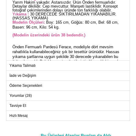
Yarım Hakim yakadır. Astarsızdır. Ürün Önden fermuarlıdır.
Detaylar dikilidir. Cep mevcuttur. Manşeti lastiklidir. Konsept
fotoğraf çekimlerinden dolayı üründe ton farklılığı olabilir.
Yıkama :
30 DERECEDE SIKTIRILMADAN YIKANABİLİR.
(HASSAS YIKAMA)
Modelin Ölçüleri:
Boy: 165 cm, Göğüs: 80 cm, Bel: 68 cm,
Basen: 96 cm, Kilo: 54 kg.
(Modelin üzerindeki ürün 38 bedendir.)
Önden Fermuarlı Pardesü Ferace, modeliyle dört mevsim
rahatlıkla kullanabileceğiniz şık bir tesettür ürünüdür. Hassas
yıkama şartlarına uygun şekilde 30 derecede yıkanabilen bu
ürün, dayanıklı Dabıl kumaştan üretilmiştir. Yarım Hakim yaka
Yıkama Talimatı
tasarımıyla modern bir görünüm sunan ferace, astarsız yapısı
ile hafif ve kullanışlıdır. Pratik bir kullanım için önden fermuarlı
İade ve Değişim
olan bu modelde, manşetleri lastikli ve cep detayı
bulunmaktadır. Üzerindeki 38 beden örnek model ile ideal
Ödeme Seçenekleri
ölçülerde tasarlanmıştır.
Yorumlar (28)
FERACE BEDEN ÖLÇÜLERİ
(CM)
Tavsiye Et
Beden
Göğüs
Boy
Hızlı Mesaj
38
98
140
40
102
140
42
106
140
Bu Ürünleri Alanlar Bunları da Aldı