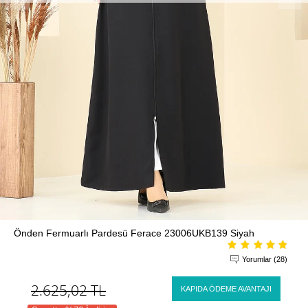
Önden Fermuarlı Pardesü Ferace 23006UKB139 Siyah
Yorumlar (28)
2.625,02
TL
KAPIDA ÖDEME AVANTAJI