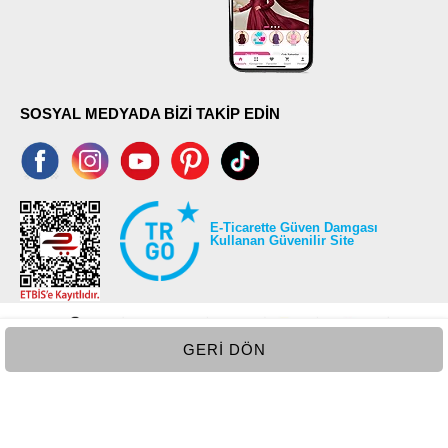
SOSYAL MEDYADA BİZİ TAKİP EDİN
E-Ticarette Güven Damgası
Kullanan Güvenilir Site
GERI DÖN
©2026 Tüm modaselvim.com hakları saklıdır.
T
-Soft
E-Ticaret
Sistemleriyle Hazırlanmıştır.