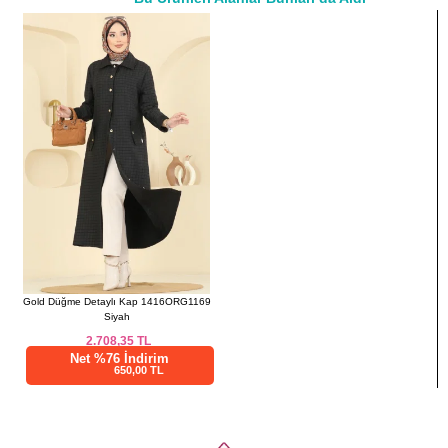
a>
44
110
140
46
114
140
48
118
140
50
122
140
52
126
140
Gold Düğme Detaylı Kap 1416ORG1169
Siyah
2.708,35
TL
Net %76 İndirim
650,00 TL