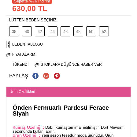
Sepette %76 İndirim
630,00 TL
LÜTFEN BEDEN SEÇİNİZ
38
40
42
44
46
48
50
52
BEDEN TABLOSU
FIYAT ALARM
TÜKENDI
STOKLARA DÜŞÜNCE HABER VER
PAYLAŞ:
Ürün Özellikleri
Önden Fermuarlı Pardesü Ferace
Siyah
Kumaş Özelliği :
Dabıl kumaştan imal edilmiştir. Dört Mevsim
sezonunda kullanılabilir.
Ürün Özelliği :
Yeni sezon tesettür moda ürünüdür. Ürün