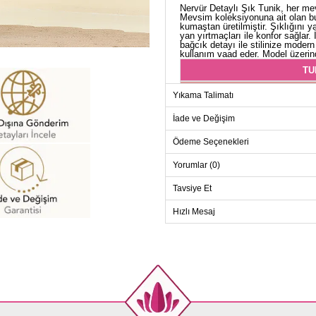
Nervür Detaylı Şık Tunik, her me
Mevsim koleksiyonuna ait olan bu 
kumaştan üretilmiştir. Şıklığını 
yan yırtmaçları ile konfor sağlar. 
bağcık detayı ile stilinize modern 
kullanım vaad eder. Model üzerind
TU
Beden
Yıkama Talimatı
38
İade ve Değişim
40
Ödeme Seçenekleri
42
44
Yorumlar (0)
46
Tavsiye Et
48
Hızlı Mesaj