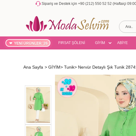
Sipariş ve Destek için +90 (212) 550 52 52 (Haftaiçi 09:
FIRSAT ŞÖLENİ
GİYİM
ABİYE
YENİ ÜRÜNLER '26
Ana Sayfa
>
GİYİM
>
Tunik
>
Nervür Detaylı Şık Tunik 2874