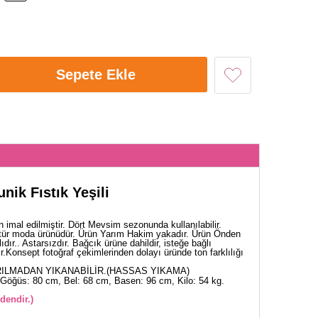
Sepete Ekle
nik Fıstık Yeşili
 imal edilmiştir. Dört Mevsim sezonunda kullanılabilir.
tür moda ürünüdür. Ürün Yarım Hakim yakadır. Ürün Önden
dır.. Astarsızdır. Bağcık ürüne dahildir, isteğe bağlı
dir.Konsept fotoğraf çekimlerinden dolayı üründe ton farklılığı
ILMADAN YIKANABİLİR.(HASSAS YIKAMA)
Göğüs: 80 cm, Bel: 68 cm, Basen: 96 cm, Kilo: 54 kg.
dendir.)