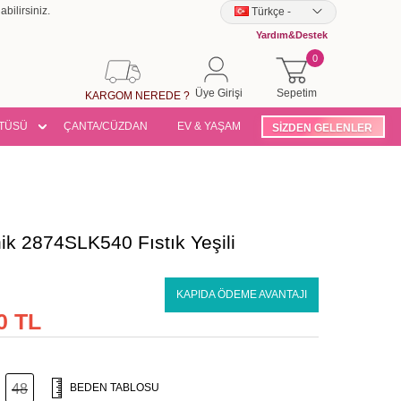
bilirsiniz.
Türkçe
-
Yardım&Destek
0
Üye Girişi
Sepetim
KARGOM NEREDE ?
TÜSÜ
ÇANTA/CÜZDAN
EV & YAŞAM
SİZDEN GELENLER
nik 2874SLK540 Fıstık Yeşili
KAPIDA ÖDEME AVANTAJI
0 TL
48
BEDEN TABLOSU