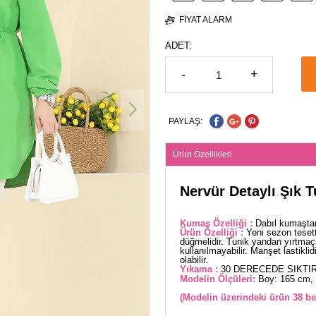
FIYAT ALARM
ADET:
-
+
PAYLAŞ:
Ürün Özellikleri
Nervür Detaylı Şık Tu
Kumaş Özelliği :
Dabıl kumaştan
Ürün Özelliği :
Yeni sezon teset
düğmelidir. Tunik yandan yırtmaçlı
kullanılmayabilir. Manşet lastikli
olabilir.
Yıkama :
30 DERECEDE SIKTIR
Modelin Ölçüleri:
Boy: 165 cm, 
(Modelin üzerindeki ürün 38 be