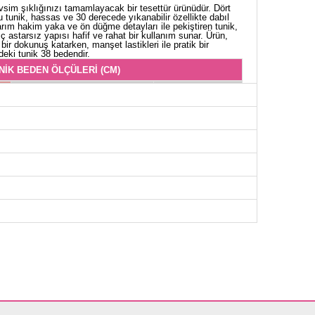
vsim şıklığınızı tamamlayacak bir tesettür ürünüdür. Dört
tunik, hassas ve 30 derecede yıkanabilir özellikte dabıl
yarım hakim yaka ve ön düğme detayları ile pekiştiren tunik,
İç astarsız yapısı hafif ve rahat bir kullanım sunar. Ürün,
bir dokunuş katarken, manşet lastikleri ile pratik bir
eki tunik 38 bedendir.
NİK BEDEN ÖLÇÜLERİ (CM)
Göğüs
Boy
96
91
98
91
104
91
108
91
112
91
116
91