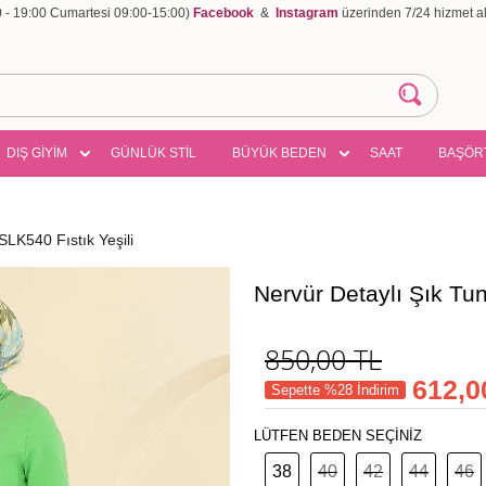
00 - 19:00 Cumartesi 09:00-15:00)
Facebook
&
Instagram
üzerinden 7/24 hizmet ala
DIŞ GİYİM
GÜNLÜK STİL
BÜYÜK BEDEN
SAAT
BAŞÖR
SLK540 Fıstık Yeşili
Nervür Detaylı Şık Tu
850,00
TL
612,0
Sepette %28 İndirim
LÜTFEN BEDEN SEÇİNİZ
38
40
42
44
46