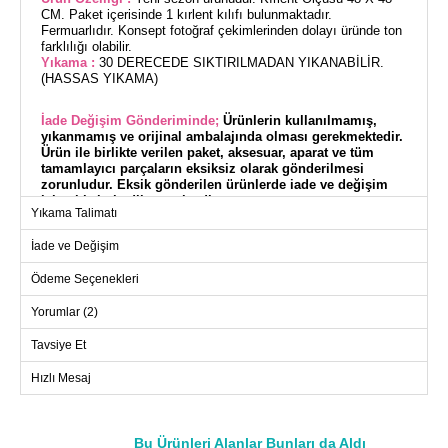
CM. Paket içerisinde 1 kırlent kılıfı bulunmaktadır.
Fermuarlıdır. Konsept fotoğraf çekimlerinden dolayı üründe ton
farklılığı olabilir.
Yıkama :
30 DERECEDE SIKTIRILMADAN YIKANABİLİR.
(HASSAS YIKAMA)
İade Değişim Gönderiminde;
Ürünlerin kullanılmamış,
yıkanmamış ve orijinal ambalajında olması gerekmektedir.
Ürün ile birlikte verilen paket, aksesuar, aparat ve tüm
tamamlayıcı parçaların eksiksiz olarak gönderilmesi
zorunludur. Eksik gönderilen ürünlerde iade ve değişim
işlemi kabul edilmemektedir.
Yıkama Talimatı
Nakışlı Kırlent Kılıfı EV&YAŞAM modeli, dört mevsim
İade ve Değişim
kullanımınıza uygun olarak tasarlanmıştır. Hassas yıkama
programında 30 derecede yıkanabilen bu kılıf, dayanıklılığı ve
Ödeme Seçenekleri
zarifliği ile ön plana çıkar. 48x48 cm ölçülerindeki bu kırlent
kılıfı, keten kumaştan üretilmiştir ve oturma alanınıza şıklık
Yorumlar (2)
katmak için ideal bir seçimdir.
Tavsiye Et
Hızlı Mesaj
Bu Ürünleri Alanlar Bunları da Aldı