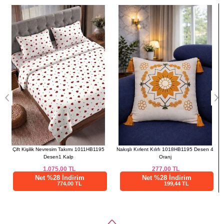
a>
Çift Kişilik Nevresim Takımı 1011HB1195
Nakışlı Kırlent Kılıfı 1018HB1195 Desen 4
Desen1 Kalp
Oranj
1.075,00
TL
277,00
TL
Net %28 İndirim
Net %28 İndirim
774,00 TL
199,44 TL