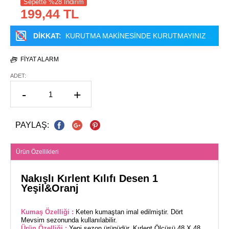
Sepette %28 İndirim
199,44 TL
DİKKAT:
KURUTMA MAKİNESİNDE KURUTMAYINIZ
FIYAT ALARM
ADET:
-
+
PAYLAŞ:
Ürün Özellikleri
Nakışlı Kırlent Kılıfı Desen 1
Yeşil&Oranj
Kumaş Özelliği :
Keten kumaştan imal edilmiştir. Dört
Mevsim sezonunda kullanılabilir.
Ürün Özelliği :
Yeni sezon ürünüdür. Kırlent Ölçüsü 48 X 48