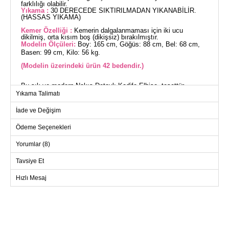
farklılığı olabilir.
Yıkama :
30 DERECEDE SIKTIRILMADAN YIKANABİLİR.
(HASSAS YIKAMA)
Kemer Özelliği :
Kemerin dalgalanmaması için iki ucu
dikilmiş, orta kısım boş (dikişsiz) bırakılmıştır.
Modelin Ölçüleri:
Boy: 165 cm, Göğüs: 88 cm, Bel: 68 cm,
Basen: 99 cm, Kilo: 56 kg.
(Modelin üzerindeki ürün 42 bedendir.)
Bu şık ve modern Nakış Detaylı Kadife Elbise, tesettür
Yıkama Talimatı
modasına özel tasarlanmıştır. Sonbahar ve kış aylarında
rahatlıkla kullanabileceğiniz bu elbise, 30 derecede hassas
yıkama imkanıyla pratik ve kullanışlıdır. Kaliteli kadife
İade ve Değişim
kumaşıyla üretilen bu model, gömlek yaka tasarımına sahip
olup, ön yüzeydeki yarım düğmeler ile kolay kullanım sunar.
Ödeme Seçenekleri
Astarsız yapısıyla hafif ve konforlu bir deneyim vaat eder.
Dikkat çekici nakış detayları ve özel tasarım kemer ile stilinizi
Yorumlar (8)
tamamlayabilirsiniz. Elbise bel kısmında şık bir dikiş detayına
sahiptir ve manşetleri lastiklidir. Ürünle birlikte gelen kemer,
Tavsiye Et
isteğe bağlı olarak çıkarılabilir.
Hızlı Mesaj
ELBİSE BEDEN ÖLÇÜLERİ
(CM)
Beden
Göğüs
Bel
Boy
42
108
90
139