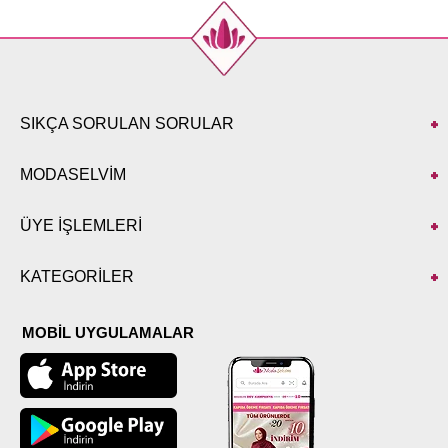
44
112
94
139
46
116
98
139
48
119
100
139
50
122
104
139
52
124
108
139
SIKÇA SORULAN SORULAR
MODASELVİM
ÜYE İŞLEMLERİ
KATEGORİLER
MOBİL UYGULAMALAR