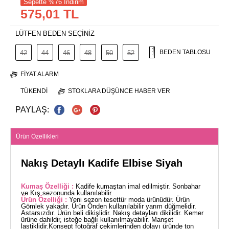
Sepette %76 İndirim
575,01 TL
LÜTFEN BEDEN SEÇİNİZ
BEDEN TABLOSU
42
44
46
48
50
52
FIYAT ALARM
TÜKENDI
STOKLARA DÜŞÜNCE HABER VER
PAYLAŞ:
Ürün Özellikleri
Nakış Detaylı Kadife Elbise Siyah
Kumaş Özelliği :
Kadife kumaştan imal edilmiştir. Sonbahar
ve Kış sezonunda kullanılabilir.
Ürün Özelliği :
Yeni sezon tesettür moda ürünüdür. Ürün
Gömlek yakadır. Ürün Önden kullanılabilir yarım düğmelidir.
Astarsızdır. Ürün beli dikişlidir. Nakış detayları dikilidir. Kemer
ürüne dahildir, isteğe bağlı kullanılmayabilir. Manşet
lastiklidir.Konsept fotoğraf çekimlerinden dolayı üründe ton