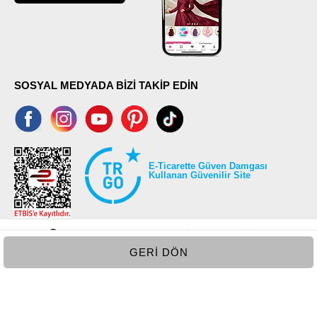
SOSYAL MEDYADA BİZİ TAKİP EDİN
E-Ticarette Güven Damgası
Kullanan Güvenilir Site
GERI DÖN
©2026 Tüm modaselvim.com hakları saklıdır.
T
-Soft
E-Ticaret
Sistemleriyle Hazırlanmıştır.