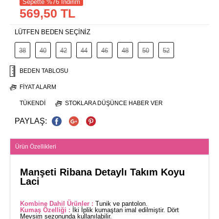
Sepette %76 İndirim
569,50 TL
LÜTFEN BEDEN SEÇİNİZ
38
40
42
44
46
48
50
52
BEDEN TABLOSU
FIYAT ALARM
TÜKENDI
STOKLARA DÜŞÜNCE HABER VER
PAYLAŞ:
Ürün Özellikleri
Manşeti Ribana Detaylı Takım Koyu
Laci
Kombine Dahil Ürünler :
Tunik ve pantolon.
Kumaş Özelliği :
İki İplik kumaştan imal edilmiştir. Dört
Mevsim sezonunda kullanılabilir.