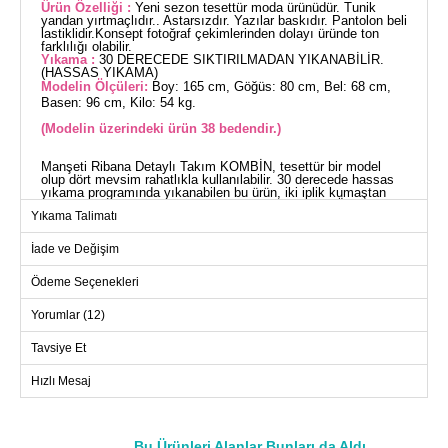
Ürün Özelliği :
Yeni sezon tesettür moda ürünüdür. Tunik
yandan yırtmaçlıdır.. Astarsızdır. Yazılar baskıdır. Pantolon beli
lastiklidir.Konsept fotoğraf çekimlerinden dolayı üründe ton
farklılığı olabilir.
Yıkama :
30 DERECEDE SIKTIRILMADAN YIKANABİLİR.
(HASSAS YIKAMA)
Modelin Ölçüleri:
Boy: 165 cm, Göğüs: 80 cm, Bel: 68 cm,
Basen: 96 cm, Kilo: 54 kg.
(Modelin üzerindeki ürün 38 bedendir.)
Manşeti Ribana Detaylı Takım KOMBİN, tesettür bir model
olup dört mevsim rahatlıkla kullanılabilir. 30 derecede hassas
yıkama programında yıkanabilen bu ürün, iki iplik kumaştan
üretilmiştir. Tunik, yandan yırtmaçlı ve astarsızdır. Ürün 38
Yıkama Talimatı
beden örneği ile sunulmuştur. Yazılar kalıcı baskı teknolojisi ile
uygulanmış, pantolon beli ise rahat bir kullanım için lastiklidir.
Hem şık hem de konforlu bir seçim arayanlar için ideal.
İade ve Değişim
TUNİK BEDEN ÖLÇÜLERİ
(CM)
Ödeme Seçenekleri
Beden
Göğüs
Boy
Yorumlar (12)
38
94
110
Tavsiye Et
40
96
110
42
100
110
Hızlı Mesaj
44
104
110
46
110
110
Bu Ürünleri Alanlar Bunları da Aldı