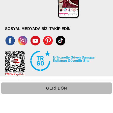
SOSYAL MEDYADA BİZİ TAKİP EDİN
E-Ticarette Güven Damgası
Kullanan Güvenilir Site
GERI DÖN
©2026 Tüm modaselvim.com hakları saklıdır.
T
-Soft
E-Ticaret
Sistemleriyle Hazırlanmıştır.