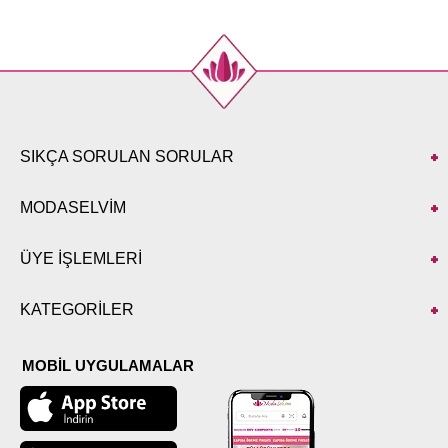
50
122
136
52
126
136
SIKÇA SORULAN SORULAR
MODASELVİM
ÜYE İŞLEMLERİ
KATEGORİLER
MOBİL UYGULAMALAR