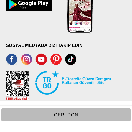
SOSYAL MEDYADA BİZİ TAKİP EDİN
E-Ticarette Güven Damgası
Kullanan Güvenilir Site
GERI DÖN
©2026 Tüm modaselvim.com hakları saklıdır.