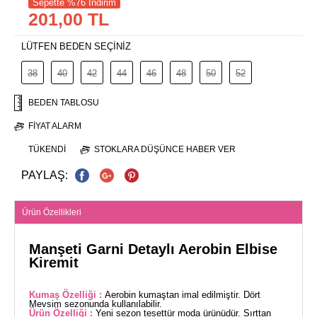
Sepette %76 İndirim
201,00 TL
LÜTFEN BEDEN SEÇİNİZ
38
40
42
44
46
48
50
52
BEDEN TABLOSU
FIYAT ALARM
TÜKENDI
STOKLARA DÜŞÜNCE HABER VER
PAYLAŞ:
Ürün Özellikleri
Manşeti Garni Detaylı Aerobin Elbise
Kiremit
Kumaş Özelliği :
Aerobin kumaştan imal edilmiştir. Dört
Mevsim sezonunda kullanılabilir.
Ürün Özelliği :
Yeni sezon tesettür moda ürünüdür. Sırttan