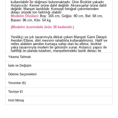
kullanılabilir bir düğmesi bulunmaktadır. Ürün Bisiklet yakadır.
Astarsızdır. Kemer ürüne dahil değildir. Aksesuarlar ürüne dahil
değildir. Manşet lastiklidir. Konsept fotoğraf çekimlerinden
dolayı üründe ton farklılığı olabilir.
Modelin Ölçüleri:
Boy: 165 cm, Göğüs: 80 cm, Bel: 68 cm,
Basen: 96 cm, Kilo: 54 kg.
(Modelin üzerindeki ürün 38 bedendir.)
Yenilikçi ve şık tasarımıyla dikkat çeken Manşeti Garni Detaylı
Aerobin Elbise, dört mevsim rahatlıkla kullanabilirsiniz. Hafif ve
nefes alabilen aerobin kumaşa sahip olan bu elbise, bisiklet
yaka tasarımıyla modern bir görünüm sunar. Astarsız yapısı ile
hafifliği ön planda tutarken, manşetlerindeki lastik detayı ile
hem rahat hem de şık bir kullanım sağlar. Arka kısmında yer
Yıkama Talimatı
alan düğme ile kolayca giyilip çıkarılabilir. Tesettür giyimde
zarif bir alternatif arayanlar için ideal.
ELBİSE BEDEN ÖLÇÜLERİ
İade ve Değişim
(CM)
Ödeme Seçenekleri
Beden
Göğüs
Boy
38
96
136
Yorumlar (6)
40
100
136
Tavsiye Et
42
104
136
Hızlı Mesaj
44
108
136
46
112
136
48
116
136