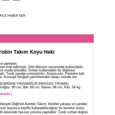
NCE HABER VER
robin Takım Koyu Haki
ve pantolon.
an imal edilmiştir. Dört Mevsim sezonunda kullanılabilir.
ür moda ürünüdür. Sırttan kullanılabilir bir düğmesi
ır. Tunik yandan yırtmaçlıdır.. Astarsızdır. Pantolon beli
ftir. Konsept fotoğraf çekimlerinden dolayı üründe ton
ILMADAN YIKANABİLİR.(HASSAS YIKAMA)
Göğüs: 80 cm, Bel: 68 cm, Basen: 96 cm, Kilo: 54 kg.
dendir.)
Manşeti Düğmeli Aerobin Takım, bisiklet yakaya ve yandan
evsim boyunca keyifle kullanabileceğiniz bu tesettür ürünü,
 30 derecede hassas yıkama yapılabilir. Tunik sırttan düğme