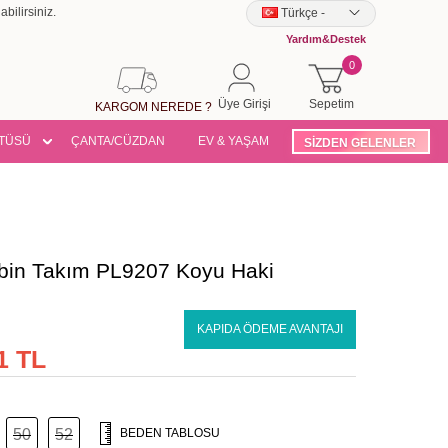
bilirsiniz.
Türkçe
-
Yardım&Destek
0
Üye Girişi
Sepetim
KARGOM NEREDE ?
TÜSÜ
ÇANTA/CÜZDAN
EV & YAŞAM
SİZDEN GELENLER
bin Takım PL9207 Koyu Haki
KAPIDA ÖDEME AVANTAJI
1 TL
50
52
BEDEN TABLOSU