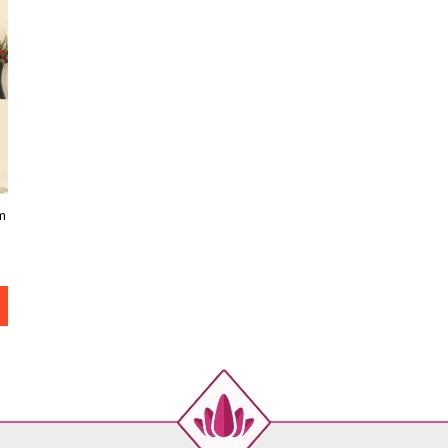
44
46
48
50
52
m