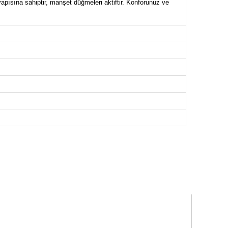
yapısına sahiptir, manşet düğmeleri aktiftir. Konforunuz ve
NİK BEDEN ÖLÇÜLERİ (CM)
Göğüs
Boy
104
117
108
117
112
117
114
117
118
117
120
117
124
117
OLON BEDEN ÖLÇÜLERİ (CM)
Boy
99
99