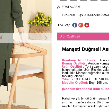
FIYAT ALARM
TÜKENDI
STOKLARA DÜŞÜ
PAYLAŞ:
Ürün Özellikleri
İ
Manşeti Düğmeli Ae
Kombine Dahil Ürünler :
Tunik 
Kumaş Özelliği :
Aerobin kumaşt
Ürün Özelliği :
Yeni sezon tesett
bulunmaktadır. Ürün Bisiklet yakad
lastiklidir. Manşet düğmeleri akti
farklılığı olabilir.
Yıkama :
30 DERECEDE SIKTIR
Modelin Ölçüleri:
Boy: 165 cm, 
(Modelin üzerindeki ürün 40 be
Rahat ve şık bir görünüm sunan 
yırtmaçlı tuniğe sahiptir. Dört m
aerobin kumaştan üretilmiştir ve