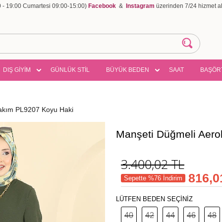
00 - 19:00 Cumartesi 09:00-15:00)
Facebook
&
Instagram
üzerinden 7/24 hizmet ala
DIŞ GİYİM
GÜNLÜK STİL
BÜYÜK BEDEN
SAAT
BAŞÖR
Takım PL9207 Koyu Haki
Manşeti Düğmeli Aero
3.400,02
TL
816,0
Sepette %76 İndirim
LÜTFEN BEDEN SEÇİNİZ
40
42
44
46
48