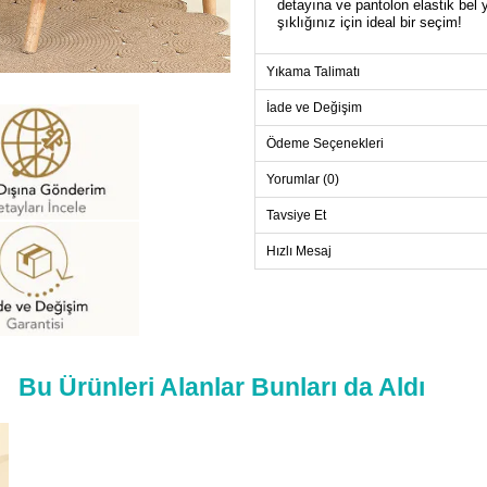
detayına ve pantolon elastik bel 
şıklığınız için ideal bir seçim!
Yıkama Talimatı
TU
Beden
İade ve Değişim
40
Ödeme Seçenekleri
42
Yorumlar (0)
44
Tavsiye Et
46
48
Hızlı Mesaj
50
52
PANT
Bu Ürünleri Alanlar Bunları da Aldı
Beden
40
42