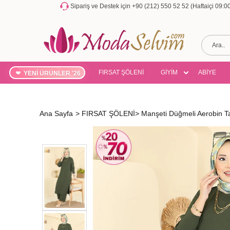
Sipariş ve Destek için +90 (212) 550 52 52 (Haftaiçi 09:
FIRSAT ŞÖLENİ
GİYİM
ABİYE
YENİ ÜRÜNLER '26
Ana Sayfa
>
FIRSAT ŞÖLENİ
>
Manşeti Düğmeli Aerobin 