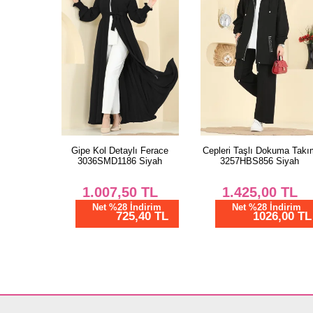
Gipe Kol Detaylı Ferace
Cepleri Taşlı Dokuma Takı
3036SMD1186 Siyah
3257HBS856 Siyah
1.007,50
TL
1.425,00
TL
Net %28 İndirim
Net %28 İndirim
725,40 TL
1026,00 TL