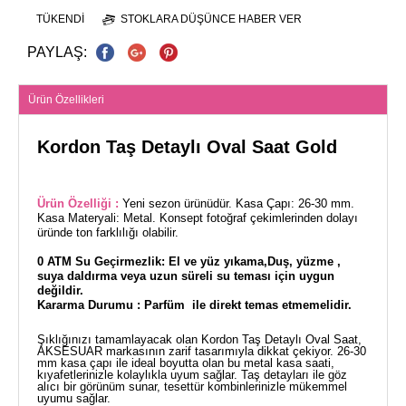
TÜKENDI
STOKLARA DÜŞÜNCE HABER VER
PAYLAŞ:
Ürün Özellikleri
Kordon Taş Detaylı Oval Saat Gold
Ürün Özelliği :
Yeni sezon ürünüdür. Kasa Çapı: 26-30 mm.
Kasa Materyali: Metal. Konsept fotoğraf çekimlerinden dolayı
üründe ton farklılığı olabilir.
0 ATM Su Geçirmezlik: El ve yüz yıkama,Duş, yüzme ,
suya daldırma veya uzun süreli su teması için uygun
değildir.
Kararma Durumu : Parfüm ile direkt temas etmemelidir.
Şıklığınızı tamamlayacak olan Kordon Taş Detaylı Oval Saat,
AKSESUAR markasının zarif tasarımıyla dikkat çekiyor. 26-30
mm kasa çapı ile ideal boyutta olan bu metal kasa saati,
kıyafetlerinizle kolaylıkla uyum sağlar. Taş detayları ile göz
alıcı bir görünüm sunar, tesettür kombinlerinizle mükemmel
uyumu sağlar.