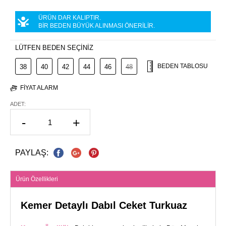
ÜRÜN DAR KALIPTIR.
BİR BEDEN BÜYÜK ALINMASI ÖNERİLİR.
LÜTFEN BEDEN SEÇİNİZ
BEDEN TABLOSU
38
40
42
44
46
48
FIYAT ALARM
ADET:
-
+
PAYLAŞ:
Ürün Özellikleri
Kemer Detaylı Dabıl Ceket Turkuaz