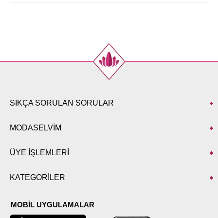
40
100
84
78
42
104
86
78
44
108
92
78
46
112
98
78
SIKÇA SORULAN SORULAR
MODASELVİM
ÜYE İŞLEMLERİ
KATEGORİLER
MOBİL UYGULAMALAR