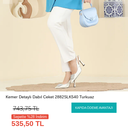
Kemer Detaylı Dabıl Ceket 2882SLK540 Turkuaz
743,75
TL
KAPIDA ÖDEME AVANTAJI
Sepette %28 İndirim
535,50 TL