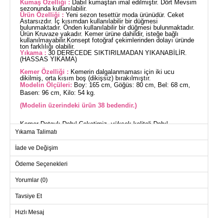
Kumaş Özelliği :
Dabıl kumaştan imal edilmiştir. Dört Mevsim
sezonunda kullanılabilir.
Ürün Özelliği :
Yeni sezon tesettür moda ürünüdür. Ceket
Astarsızdır. İç kısımdan kullanılabilir bir düğmesi
bulunmaktadır. Önden kullanılabilir bir düğmesi bulunmaktadır.
Ürün Kruvaze yakadır. Kemer ürüne dahildir, isteğe bağlı
kullanılmayabilir.Konsept fotoğraf çekimlerinden dolayı üründe
ton farklılığı olabilir.
Yıkama :
30 DERECEDE SIKTIRILMADAN YIKANABİLİR.
(HASSAS YIKAMA)
Kemer Özelliği :
Kemerin dalgalanmaması için iki ucu
dikilmiş, orta kısım boş (dikişsiz) bırakılmıştır.
Modelin Ölçüleri:
Boy: 165 cm, Göğüs: 80 cm, Bel: 68 cm,
Basen: 96 cm, Kilo: 54 kg.
(Modelin üzerindeki ürün 38 bedendir.)
Kemer Detaylı Dabıl Ceketimiz, yüksek kaliteli Dabıl
kumaşından üretilmiş ve dört mevsim boyunca rahatlıkla
Yıkama Talimatı
kullanılabilir. Kruvaze yaka tasarımına sahip bu şık tesettür
ceket, hassas yıkama ile 30 derecede yıkanabilir. Astarsız
İade ve Değişim
yapısı ve zarif bel kısmındaki kemer detayı ile feminen bir
duruş sergilerken, kemerin uçları dikilerek dalgalanma
önlenmiştir. İçeride ve önde pratik kullanım için düğmeler
Ödeme Seçenekleri
eklenmiştir. Kemer, çıkarılabilir özelliğiyle farklı tarzlara uyum
sağlar.
Yorumlar (0)
CEKET BEDEN ÖLÇÜLERİ
(CM)
Tavsiye Et
Beden
Göğüs
Bel
Boy
Hızlı Mesaj
38
96
78
78