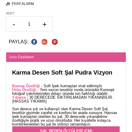
FIYAT ALARM
ADET:
-
+
PAYLAŞ:
Ürün Özellikleri
Karma Desen Soft Şal Pudra Vizyon
Kumaş Özelliği :
Soft İpek kumaştan imal edilmiştir.
Ürün Özelliği :
Yeni sezon tesettür moda ürünüdür.Konsept
fotoğraf çekimlerinden dolayı üründe ton farklılığı olabilir.
Yıkama :
30 DERECEDE SIKTIRILMADAN YIKANABİLİR.
(HASSAS YIKAMA)
Son derece şık ve kullanışlı olan Karma Desen Soft Şal,
tesettür giyimde zarafet ve konforu bir arada sunuyor. Hassas
ipek kumaştan üretilen bu şal, 30 derecede yıkanabilme
özelliğiyle pratik ve uzun ömürlüdür. Her kıyafetle kolayca
kombinlenebilen bu şal ile stilinizi tamamlayın.
ŞAL BEDEN ÖLÇÜLERİ (CM)