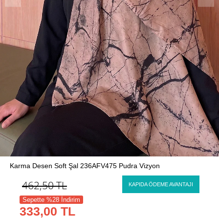
Karma Desen Soft Şal 236AFV475 Pudra Vizyon
462,50
TL
KAPIDA ÖDEME AVANTAJI
Sepette %28 İndirim
333,00 TL