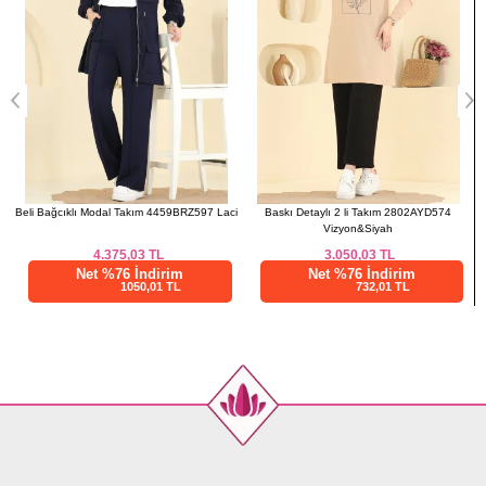
t
Beli Bağcıklı Modal Takım 4459BRZ597 Laci
Baskı Detaylı 2 li Takım 2802AYD574
B
Vizyon&Siyah
4.375,03
TL
3.050,03
TL
Net %76 İndirim
Net %76 İndirim
1050,01 TL
732,01 TL