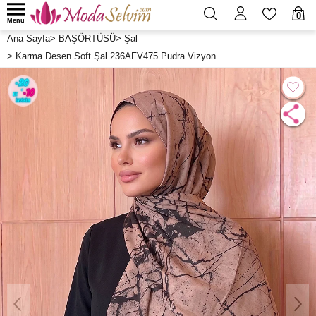
0
Menü
Ana Sayfa
>
BAŞÖRTÜSÜ
>
Şal
>
Karma Desen Soft Şal 236AFV475 Pudra Vizyon