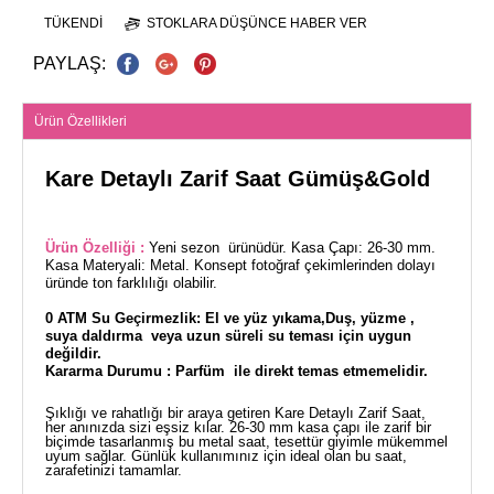
TÜKENDI
STOKLARA DÜŞÜNCE HABER VER
PAYLAŞ:
Ürün Özellikleri
Kare Detaylı Zarif Saat Gümüş&Gold
Ürün Özelliği :
Yeni sezon ürünüdür. Kasa Çapı: 26-30 mm.
Kasa Materyali: Metal. Konsept fotoğraf çekimlerinden dolayı
üründe ton farklılığı olabilir.
0 ATM Su Geçirmezlik: El ve yüz yıkama,Duş, yüzme ,
suya daldırma veya uzun süreli su teması için uygun
değildir.
Kararma Durumu : Parfüm ile direkt temas etmemelidir.
Şıklığı ve rahatlığı bir araya getiren Kare Detaylı Zarif Saat,
her anınızda sizi eşsiz kılar. 26-30 mm kasa çapı ile zarif bir
biçimde tasarlanmış bu metal saat, tesettür giyimle mükemmel
uyum sağlar. Günlük kullanımınız için ideal olan bu saat,
zarafetinizi tamamlar.