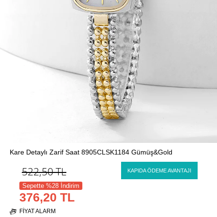
Kare Detaylı Zarif Saat 8905CLSK1184 Gümüş&Gold
522,50
TL
KAPIDA ÖDEME AVANTAJI
Sepette %28 İndirim
376,20 TL
FIYAT ALARM