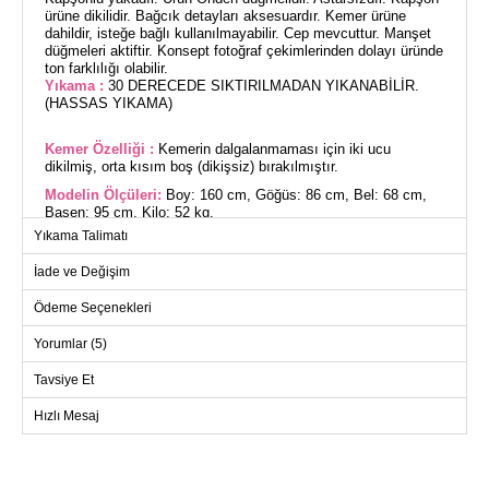
ürüne dikilidir. Bağcık detayları aksesuardır. Kemer ürüne
dahildir, isteğe bağlı kullanılmayabilir. Cep mevcuttur. Manşet
düğmeleri aktiftir. Konsept fotoğraf çekimlerinden dolayı üründe
ton farklılığı olabilir.
Yıkama :
30 DERECEDE SIKTIRILMADAN YIKANABİLİR.
(HASSAS YIKAMA)
Kemer Özelliği :
Kemerin dalgalanmaması için iki ucu
dikilmiş, orta kısım boş (dikişsiz) bırakılmıştır.
Modelin Ölçüleri:
Boy: 160 cm, Göğüs: 86 cm, Bel: 68 cm,
Basen: 95 cm, Kilo: 52 kg.
Yıkama Talimatı
(Modelin üzerindeki ürün 38 bedendir.)
İade ve Değişim
Kapşonlu Kot Elbise, dört mevsim rahatlıkla giyilebilen özel bir
tesettür ürünüdür. Hassas yapıda olan bu elbise, 30 derecede
Ödeme Seçenekleri
yıkama imkanı ile uzun ömürlü kullanım sunar. Tensel ve kot
kumaşın mükemmel uyumu ile tasarlanan bu ürün, kapşonlu
yapısı ve ön düğmeli dizaynı ile dikkat çeker. Üründe bel
Yorumlar (5)
bölgesini vurgulayan kemer detayı, isteğe bağlı olarak
çıkarılabilir, ve düğmeli manşetler aktif kullanıma olanak tanır.
Tavsiye Et
Üründe bulunan cepler de fonksiyonellik katmaktadır.
ELBİSE BEDEN ÖLÇÜLERİ
(CM)
Hızlı Mesaj
Beden
Göğüs
Boy
38
98
137