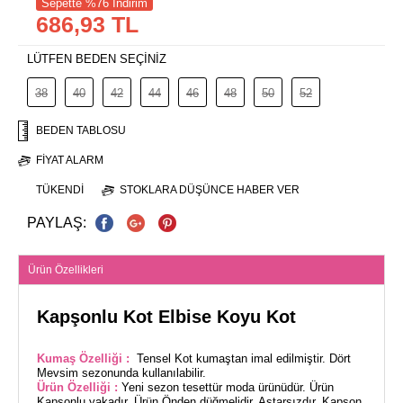
Sepette %76 İndirim
686,93 TL
LÜTFEN BEDEN SEÇİNİZ
38
40
42
44
46
48
50
52
BEDEN TABLOSU
FIYAT ALARM
TÜKENDI
STOKLARA DÜŞÜNCE HABER VER
PAYLAŞ:
Ürün Özellikleri
Kapşonlu Kot Elbise Koyu Kot
Kumaş Özelliği :
Tensel Kot kumaştan imal edilmiştir. Dört
Mevsim sezonunda kullanılabilir.
Ürün Özelliği :
Yeni sezon tesettür moda ürünüdür. Ürün
Kapşonlu yakadır. Ürün Önden düğmelidir. Astarsızdır. Kapşon