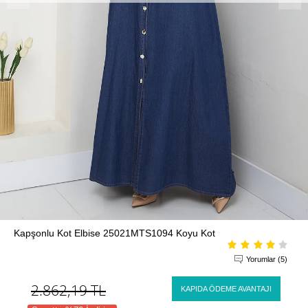
Kapşonlu Kot Elbise 25021MTS1094 Koyu Kot
Yorumlar (5)
2.862,19
TL
KAPIDA ÖDEME AVANTAJI