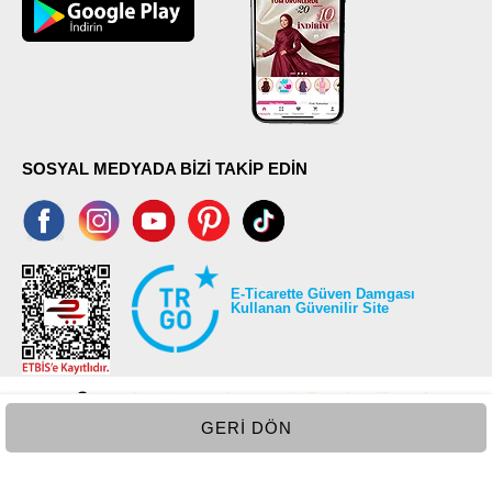
SOSYAL MEDYADA BİZİ TAKİP EDİN
E-Ticarette Güven Damgası
Kullanan Güvenilir Site
GERI DÖN
©2026 Tüm modaselvim.com hakları saklıdır.