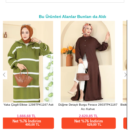
46
116
106
139
48
120
112
139
Bu Ürünleri Alanlar Bunları da Aldı
50
126
118
139
a>
52
130
124
139
Düğme Detaylı Burgu Ferace 2603TPK1167
Bisiklet Yaka Kuşaklı Elbise 5589ZNNK1102
Acı Kahve
Lila
2.620,85
TL
737,50
TL
Net %76 İndirim
Net %28 İndirim
629,00 TL
531,01 TL