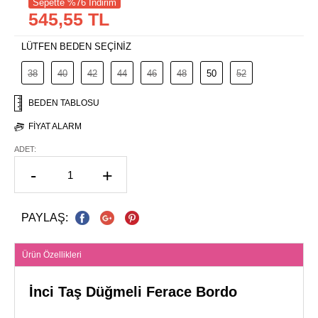
Sepette %76 İndirim
545,55 TL
LÜTFEN BEDEN SEÇİNİZ
38
40
42
44
46
48
50
52
BEDEN TABLOSU
FIYAT ALARM
ADET:
-
+
PAYLAŞ:
Ürün Özellikleri
İnci Taş Düğmeli Ferace Bordo