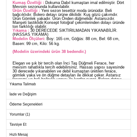
Kumaş Özelliği :
Dokuma Dabıl kumaştan imal edilmiştir. Dört
Mevsim sezonunda kullanılabilir.
Ürün Özelliği :
Yeni sezon tesettür moda ürünüdür. Beli
bağcıklıdır. Bolero detayı ürüne dikilidir. Kuş gözü çakımdır.
Ürün Gömlek yakadır. Ürün Önden düğmelidir. Astarsızdır.
Manşeti lastiklidir.Konsept fotoğraf çekimlerinden dolayı üründe
ton farklılığı olabilir.
Yıkama :
30 DERECEDE SIKTIRILMADAN YIKANABİLİR.
(HASSAS YIKAMA)
Modelin Ölçüleri:
Boy: 165 cm, Göğüs: 88 cm, Bel: 68 cm,
Basen: 99 cm, Kilo: 56 kg.
(Modelin üzerindeki ürün 38 bedendir.)
Elegan ve şık bir tercih olan İnci Taş Düğmeli Ferace, her
mevsim rahatlıkla tercih edebilirsiniz. Hassas yapısı sayesinde
30 derecede yıkanabilen ve debil kumaştan üretilen ferace,
gömlek yaka ve ön düğme detayları ile dikkat çeker. Astarsız
tasarımı ve beli bağcıklı yapısı ile konfor sunar. Bolero detayı
ve manşetleri lastikli olan bu ferace, kuş gözü çakımlar ile
Yıkama Talimatı
şıklığınızı tamamlar.
FERACE BEDEN ÖLÇÜLERİ
İade ve Değişim
(CM)
Beden
Göğüs
Bel
Boy
Ödeme Seçenekleri
38
98
90
139
Yorumlar (1)
40
102
94
139
Tavsiye Et
42
106
98
139
Hızlı Mesaj
44
110
102
139