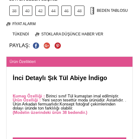
BEDEN TABLOSU
38
40
42
44
46
48
FIYAT ALARM
TÜKENDI
STOKLARA DÜŞÜNCE HABER VER
PAYLAŞ:
Ürün Özellikleri
İnci Detaylı Şık Tül Abiye İndigo
Kumaş Özelliği :
Birinci sınıf Tül kumaştan imal edilmiştir.
Ürün Özelliği :
Yeni sezon tesettür moda ürünüdür. Astarlıdır. .
Ürün Arkadan fermuarlıdır.Konsept fotoğraf çekimlerinden
dolayı üründe ton farklılığı olabilir.
(Modelin üzerindeki ürün 38 bedendir.)