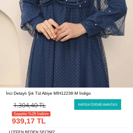
İnci Detaylı Şık Tül Abiye MİH12238-M İndigo
1.304,40
TL
KAPIDA ÖDEME AVANTAJI
Sepette %28 İndirim
939,17 TL
LÜTFEN BEDEN SEÇİNİZ