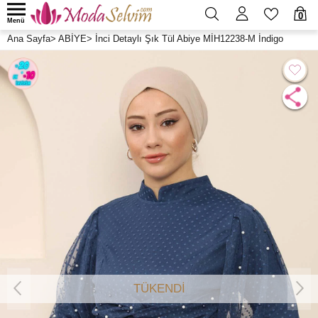
0
Menü
Ana Sayfa
>
ABİYE
>
İnci Detaylı Şık Tül Abiye MİH12238-M İndigo
TÜKENDİ