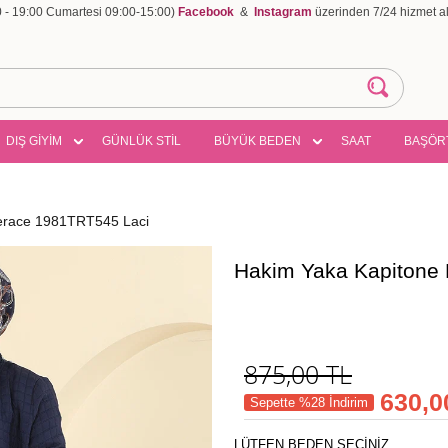
00 - 19:00 Cumartesi 09:00-15:00)
Facebook
&
Instagram
üzerinden 7/24 hizmet ala
DIŞ GİYİM
GÜNLÜK STİL
BÜYÜK BEDEN
SAAT
BAŞÖR
erace 1981TRT545 Laci
Hakim Yaka Kapitone
875,00
TL
630,0
Sepette %28 İndirim
LÜTFEN BEDEN SEÇİNİZ