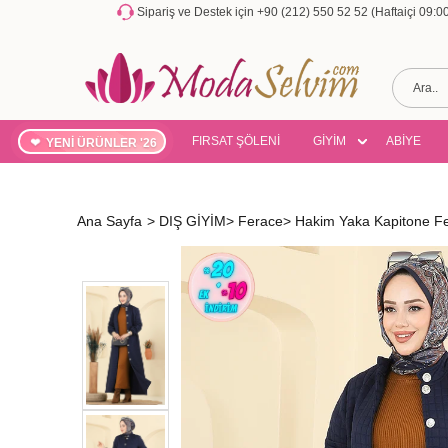
Sipariş ve Destek için +90 (212) 550 52 52 (Haftaiçi 09:
FIRSAT ŞÖLENİ
GİYİM
ABİYE
YENİ ÜRÜNLER '26
Ana Sayfa
>
DIŞ GİYİM
>
Ferace
>
Hakim Yaka Kapitone F