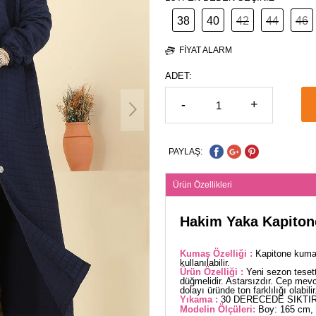
38
40
42
44
46
FIYAT ALARM
ADET:
-
+
PAYLAŞ:
Ürün Özellikleri
Hakim Yaka Kapiton
Kumaş Özelliği :
Kapitone kumaş
kullanılabilir.
Ürün Özelliği :
Yeni sezon teset
düğmelidir. Astarsızdır. Cep mevc
dolayı üründe ton farklılığı olabilir
Yıkama :
30 DERECEDE SIKTIR
Modelin Ölçüleri:
Boy: 165 cm, 