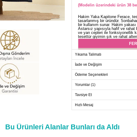
(Modelin üzerindeki ürün 38 be
Hakim Yaka Kapitone Ferace, tese
tasarlanmış bir üründür. Sonbahar
bir kullanım sunar. Hakim yakası 
Astarsız yapısıyla hafif ve rahat 
ve yan cepleri ile fonksiyonellik 
tesettür giyimin şık ve rahat altern
FER
Beden
Yıkama Talimatı
38
İade ve Değişim
40
Ödeme Seçenekleri
42
44
Yorumlar (1)
46
Tavsiye Et
48
Hızlı Mesaj
50
52
Bu Ürünleri Alanlar Bunları da Aldı