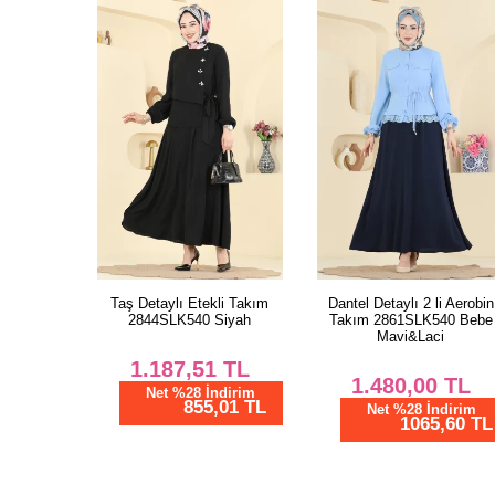
Taş Detaylı Etekli Takım
Dantel Detaylı 2 li Aerobin
2844SLK540 Siyah
Takım 2861SLK540 Bebe
Mavi&Laci
1.187,51
TL
1.480,00
TL
Net %28 İndirim
855,01 TL
Net %28 İndirim
1065,60 TL