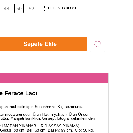
48
50
52
BEDEN TABLOSU
Sepete Ekle
e Ferace Laci
tan imal edilmiştir. Sonbahar ve Kış sezonunda
tür moda ürünüdür. Ürün Hakim yakadır. Ürün Önden
uttur. Manşeti lastiklidir.Konsept fotoğraf çekimlerinden
.
ILMADAN YIKANABİLİR.(HASSAS YIKAMA)
Göğüs: 88 cm, Bel: 68 cm, Basen: 99 cm, Kilo: 56 kg.