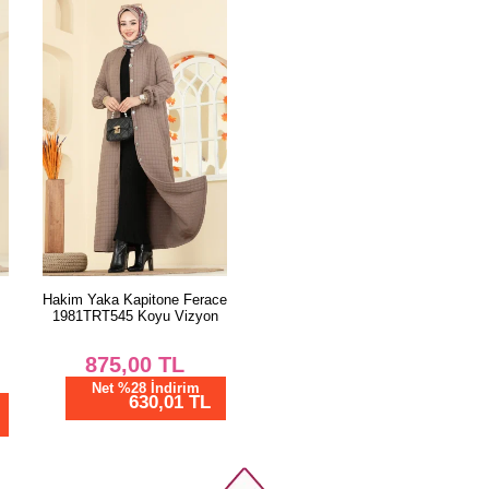
Hakim Yaka Kapitone Ferace
1981TRT545 Koyu Vizyon
875,00
TL
Net %28 İndirim
630,01 TL