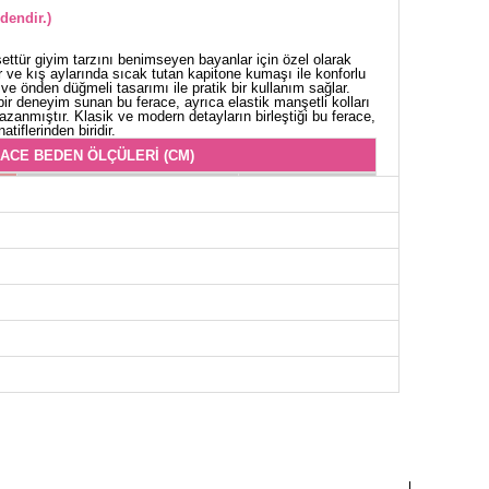
dendir.)
ttür giyim tarzını benimseyen bayanlar için özel olarak
 ve kış aylarında sıcak tutan kapitone kumaşı ile konforlu
ve önden düğmeli tasarımı ile pratik bir kullanım sağlar.
bir deneyim sunan bu ferace, ayrıca elastik manşetli kolları
kazanmıştır. Klasik ve modern detayların birleştiği bu ferace,
atiflerinden biridir.
ACE BEDEN ÖLÇÜLERİ (CM)
Göğüs
Boy
100
132
104
132
108
132
114
132
116
132
118
132
124
132
128
132