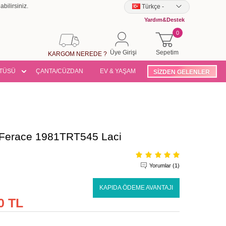
bilirsiniz.
Türkçe
-
Yardım&Destek
0
Üye Girişi
Sepetim
KARGOM NEREDE ?
TÜSÜ
ÇANTA/CÜZDAN
EV & YAŞAM
SİZDEN GELENLER
 Ferace 1981TRT545 Laci
Yorumlar (1)
KAPIDA ÖDEME AVANTAJI
0 TL