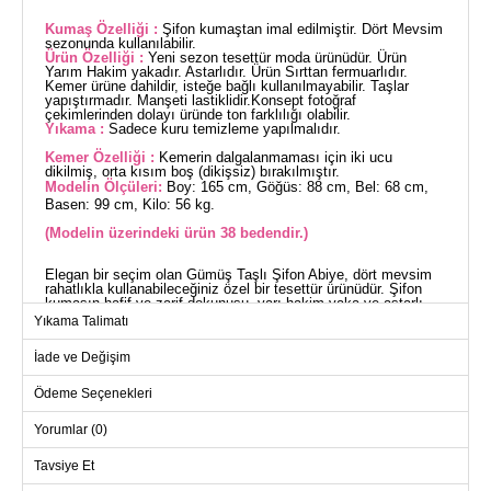
Kumaş Özelliği :
Şifon kumaştan imal edilmiştir. Dört Mevsim
sezonunda kullanılabilir.
Ürün Özelliği :
Yeni sezon tesettür moda ürünüdür. Ürün
Yarım Hakim yakadır. Astarlıdır. Ürün Sırttan fermuarlıdır.
Kemer ürüne dahildir, isteğe bağlı kullanılmayabilir. Taşlar
yapıştırmadır. Manşeti lastiklidir.Konsept fotoğraf
çekimlerinden dolayı üründe ton farklılığı olabilir.
Yıkama :
Sadece kuru temizleme yapılmalıdır.
Kemer Özelliği :
Kemerin dalgalanmaması için iki ucu
dikilmiş, orta kısım boş (dikişsiz) bırakılmıştır.
Modelin Ölçüleri:
Boy: 165 cm, Göğüs: 88 cm, Bel: 68 cm,
Basen: 99 cm, Kilo: 56 kg.
(Modelin üzerindeki ürün 38 bedendir.)
Elegan bir seçim olan Gümüş Taşlı Şifon Abiye, dört mevsim
rahatlıkla kullanabileceğiniz özel bir tesettür ürünüdür. Şifon
kumaşın hafif ve zarif dokunuşu, yarı hakim yaka ve astarlı
yapısı ile konforu öne çıkarır. Sırttan fermuarlı tasarımı kolay
Yıkama Talimatı
giyim imkanı sunar. Ürünün kemer detayı ise stilinizi pekiştiren
şık bir dokunuş ekler. Kemer, isteğe bağlı olarak
İade ve Değişim
kullanılmayabilir ve iki ucu dikilerek dalgalanmanın önüne
geçilmiştir. Manşetler elastik yapıdadır ve taş detaylar parlak
bir görünüm sağlar.
Ödeme Seçenekleri
ABİYE BEDEN ÖLÇÜLERİ
(CM)
Yorumlar (0)
Beden
Göğüs
Boy
Tavsiye Et
38
90
139