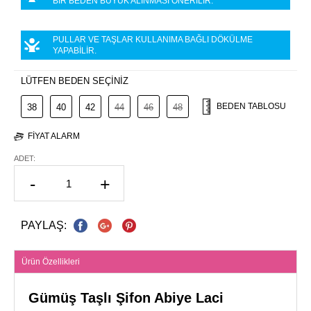
BİR BEDEN BÜYÜK ALINMASI ÖNERİLİR.
PULLAR VE TAŞLAR KULLANIMA BAĞLI DÖKÜLME
YAPABİLİR.
LÜTFEN BEDEN SEÇİNİZ
BEDEN TABLOSU
38
40
42
44
46
48
FIYAT ALARM
ADET:
-
+
PAYLAŞ:
Ürün Özellikleri
Gümüş Taşlı Şifon Abiye Laci