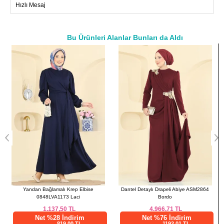
Hızlı Mesaj
40
92
139
42
98
139
44
100
139
Bu Ürünleri Alanlar Bunları da Aldı
46
104
139
a>
48
108
139
Dantel Detaylı Drapeli Abiye ASM2864
Yandan Bağlamalı Krep Elbise
Ö
Bordo
0848LVA1173 Kahve
4.966,71
TL
1.137,50
TL
Net %76 İndirim
Net %28 İndirim
1192,01 TL
819,00 TL