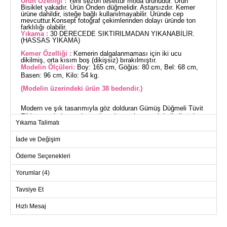
Ürün Özelliği :
Yeni sezon tesettür moda ürünüdür. Ürün
Bisiklet yakadır. Ürün Önden düğmelidir. Astarsızdır. Kemer
ürüne dahildir, isteğe bağlı kullanılmayabilir. Üründe cep
mevcuttur.Konsept fotoğraf çekimlerinden dolayı üründe ton
farklılığı olabilir.
Yıkama :
30 DERECEDE SIKTIRILMADAN YIKANABİLİR.
(HASSAS YIKAMA)
Kemer Özelliği :
Kemerin dalgalanmaması için iki ucu
dikilmiş, orta kısım boş (dikişsiz) bırakılmıştır.
Modelin Ölçüleri:
Boy: 165 cm, Göğüs: 80 cm, Bel: 68 cm,
Basen: 96 cm, Kilo: 54 kg.
(Modelin üzerindeki ürün 38 bedendir.)
Modern ve şık tasarımıyla göz dolduran Gümüş Düğmeli Tüvit
Elbise, sonbahar ve kış aylarında sıcak tutacak kaliteli tüvit
Yıkama Talimatı
kumaştan üretilmiştir. Zarif bisiklet yakası ve önden düğmeli
tasarımı ile pratik bir kullanım sunar. Astarsız yapısı, hafif ve
İade ve Değişim
konforlu bir deneyim sağlar. Dahili kemeri ve yan cep detayı ile
hem fonksiyonel hem de estetik bir görünüme sahiptir. 30
Ödeme Seçenekleri
derecede hassas yıkamaya uygun bu şık elbise, tesettür giyim
tercih eden kadınlar için idealdir.
Yorumlar (4)
ELBİSE BEDEN ÖLÇÜLERİ
Tavsiye Et
(CM)
Beden
Göğüs
Bel
Boy
Hızlı Mesaj
38
96
88
133