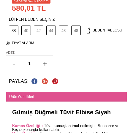
Sepette %76 İndirim
580,01 TL
LÜTFEN BEDEN SEÇİNİZ
BEDEN TABLOSU
38
40
42
44
46
48
FIYAT ALARM
ADET:
-
+
PAYLAŞ:
Ürün Özellikleri
Gümüş Düğmeli Tüvit Elbise Siyah
Kumaş Özelliği :
Tüvit kumaştan imal edilmiştir. Sonbahar ve
Kış sezonunda kullanılabilir.