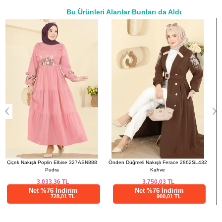
40
100
92
133
Bu Ürünleri Alanlar Bunları da Aldı
42
104
96
133
a>
44
108
100
133
46
112
104
133
48
116
108
133
Önden Düğmeli Nakışlı Ferace 2862SL432
Gömlek Detaylı Elbise Takım PL9157
Kahve
Zümrüt
3.750,03
TL
2.433,55
TL
Net %76 İndirim
Net %76 İndirim
900,01 TL
584,05 TL