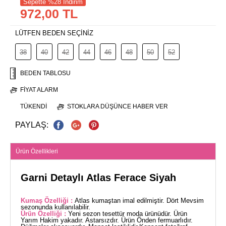
Sepette %28 İndirim
972,00 TL
LÜTFEN BEDEN SEÇİNİZ
38
40
42
44
46
48
50
52
BEDEN TABLOSU
FIYAT ALARM
TÜKENDI
STOKLARA DÜŞÜNCE HABER VER
PAYLAŞ:
Ürün Özellikleri
Garni Detaylı Atlas Ferace Siyah
Kumaş Özelliği :
Atlas kumaştan imal edilmiştir. Dört Mevsim
sezonunda kullanılabilir.
Ürün Özelliği :
Yeni sezon tesettür moda ürünüdür. Ürün
Yarım Hakim yakadır. Astarsızdır. Ürün Önden fermuarlıdır.