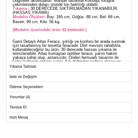
Düğmeler aksesuardır. Manşet lastiklidir.Konsept fotoğraf
çekimlerinden dolayı üründe ton farklılığı olabilir.
Yıkama :
30 DERECEDE SIKTIRILMADAN YIKANABİLİR.
(HASSAS YIKAMA)
Modelin Ölçüleri:
Boy: 165 cm, Göğüs: 88 cm, Bel: 68 cm,
Basen: 99 cm, Kilo: 56 kg.
(Modelin üzerindeki ürün 42 bedendir.)
Garni Detaylı Atlas Ferace, şıklığı ve konforu bir arada sunmak
için tasarlanmış bir tesettür feracedir. Dört mevsim rahatlıkla
kullanabileceğiniz bu ürün, 30 derecede hassas yıkama ile
temizlenebilir. Atlas kumaştan üretilen ferace, yarım hakim
yakaya sahip olup, astarsızdır. Önden fermuarlı tasarımı ile
kolay kullanım imkanı sunar. Şık düğmeler sadece aksesuar
olarak yer almaktadır. Kol kısımlarında bulunan manşet
Yıkama Talimatı
lastikleri sayesinde rahat bir kullanım sağlar. Üzerindeki model
42 bedendir.
İade ve Değişim
FERACE BEDEN ÖLÇÜLERİ
(CM)
Ödeme Seçenekleri
Beden
Göğüs
Boy
Yorumlar (4)
42
104
141
44
108
141
Tavsiye Et
46
112
141
Hızlı Mesaj
48
116
141
50
124
141
52
130
141