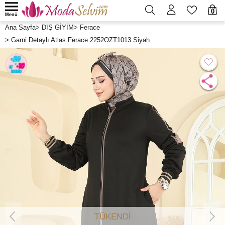
0
Menü
Ana Sayfa
>
DIŞ GİYİM
>
Ferace
>
Garni Detaylı Atlas Ferace 2252OZT1013 Siyah
TÜKENDİ