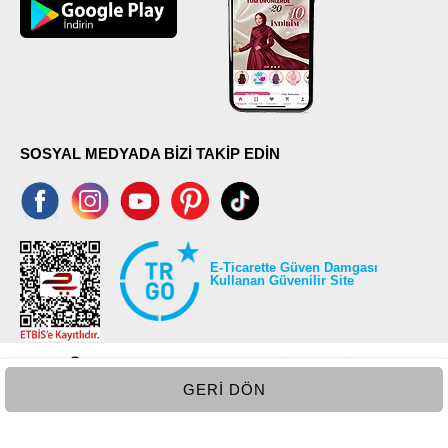
SOSYAL MEDYADA BİZİ TAKİP EDİN
E-Ticarette Güven Damgası
Kullanan Güvenilir Site
GERI DÖN
©2026 Tüm modaselvim.com hakları saklıdır.